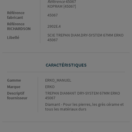
Référence
45067
KOPRAM [45067]
Référence
45067
fabricant
Référence
2902E.4
RICHARDSON
SCIE TREPAN DIAM.DRY-SYSTEM 67MM ERKO
Libellé
45067
CARACTÉRISTIQUES
Caractéristiques
Gamme
ERKO_MANUEL
Marque
ERKO
Descriptif
TREPAN DIAMANT DRY-SYSTEM 67MM ERKO
fournisseur
45067
Diamant - Pour les pierres, les grès cérame et
tous les matériaux durs