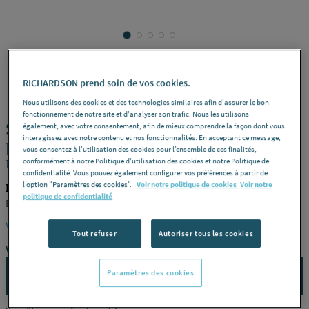
RICHARDSON prend soin de vos cookies.
ERKO
REF : 2902E
Nous utilisons des cookies et des technologies similaires afin d'assurer le bon
fonctionnement de notre site et d'analyser son trafic. Nous les utilisons
SCIE TREPAN - Diamant - Pour les
également, avec votre consentement, afin de mieux comprendre la façon dont vous
interagissez avec notre contenu et nos fonctionnalités. En acceptant ce message,
pierres, les grès cérame et tous les
vous consentez à l’utilisation des cookies pour l’ensemble de ces finalités,
matériaux durs
conformément à notre Politique d'utilisation des cookies et notre Politique de
confidentialité. Vous pouvez également configurer vos préférences à partir de
l’option "Paramètres des cookies”.
Voir notre politique de cookies
Voir notre
ERKO 45067
politique de confidentialité
Dry-system® -
Diamètre (mm)
ø 67 -
Référence
45067
Voir la description complète
Tout refuser
Autoriser tous les cookies
Vous avez un projet ?
Paramètres des cookies
CONTACTEZ-NOUS