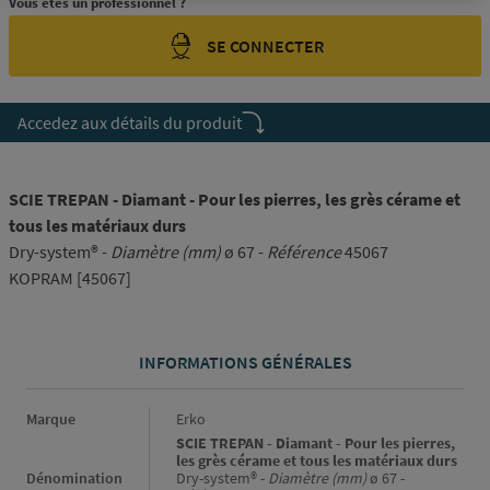
Vous êtes un professionnel ?
SE CONNECTER
Accedez aux détails du produit
SCIE TREPAN - Diamant - Pour les pierres, les grès cérame et
tous les matériaux durs
Dry-system® -
Diamètre (mm)
ø 67 -
Référence
45067
KOPRAM [45067]
INFORMATIONS GÉNÉRALES
Informations générales
Marque
Erko
SCIE TREPAN - Diamant - Pour les pierres,
les grès cérame et tous les matériaux durs
Dénomination
Dry-system® -
Diamètre (mm)
ø 67 -