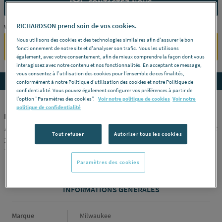
CONTACTEZ-NOUS
RICHARDSON prend soin de vos cookies.
Vous êtes un professionnel ?
Nous utilisons des cookies et des technologies similaires afin d'assurer le bon
SE CONNECTER
fonctionnement de notre site et d'analyser son trafic. Nous les utilisons
également, avec votre consentement, afin de mieux comprendre la façon dont vous
interagissez avec notre contenu et nos fonctionnalités. En acceptant ce message,
vous consentez à l’utilisation des cookies pour l’ensemble de ces finalités,
Accedez aux détails du produit
conformément à notre Politique d'utilisation des cookies et notre Politique de
confidentialité. Vous pouvez également configurer vos préférences à partir de
l’option "Paramètres des cookies”.
Voir notre politique de cookies
Voir notre
politique de confidentialité
BURIN - Plat SDS MAX
Longueur
280 mm -
Largeur du ruban
25 mm -
Conditionnement
Tout refuser
Autoriser tous les cookies
1 -
Référence
4932343737
TECHTRONIC INDUSTRIES FRANCE [4932343737]
Paramètres des cookies
INFORMATIONS GÉNÉRALES
Informations générales
Marque
Milwaukee