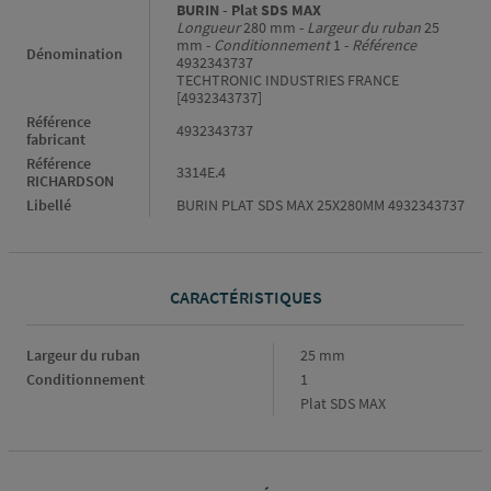
BURIN - Plat SDS MAX
Longueur
280 mm -
Largeur du ruban
25
mm -
Conditionnement
1 -
Référence
Dénomination
4932343737
TECHTRONIC INDUSTRIES FRANCE
[4932343737]
Référence
4932343737
fabricant
Référence
3314E.4
RICHARDSON
Libellé
BURIN PLAT SDS MAX 25X280MM 4932343737
CARACTÉRISTIQUES
Caractéristiques
Largeur du ruban
25 mm
Conditionnement
1
Plat SDS MAX