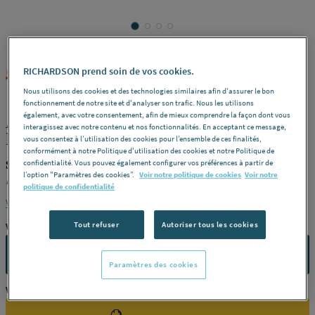
RICHARDSON prend soin de vos cookies.
SPIT
REF : 35299
Nous utilisons des cookies et des technologies similaires afin d'assurer le bon
fonctionnement de notre site et d'analyser son trafic. Nous les utilisons
également, avec votre consentement, afin de mieux comprendre la façon dont vous
ACCESSOIRES - Crochet métallique -
interagissez avec notre contenu et nos fonctionnalités. En acceptant ce message,
Multiusage
vous consentez à l’utilisation des cookies pour l’ensemble de ces finalités,
conformément à notre Politique d'utilisation des cookies et notre Politique de
SPIT 057497
confidentialité. Vous pouvez également configurer vos préférences à partir de
l’option "Paramètres des cookies”.
Voir notre politique de cookies
Voir notre
Diamètre
25 -
Boîte
A l'unité -
Référence
057497
politique de confidentialité
Voir la description complète
Tout refuser
Autoriser tous les cookies
Vous avez un projet ?
CONTACTEZ-NOUS
Paramètres des cookies
Vous êtes un professionnel ?