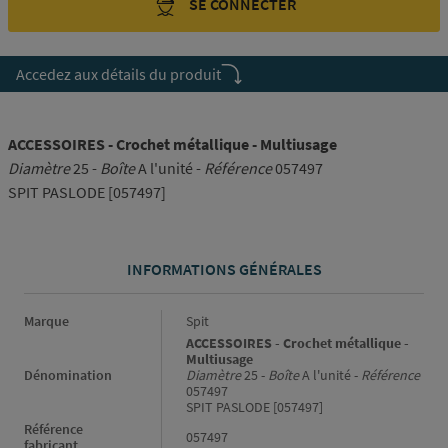
SE CONNECTER
Accedez aux détails du produit
ACCESSOIRES - Crochet métallique - Multiusage
Diamètre
25 -
Boîte
A l'unité -
Référence
057497
SPIT PASLODE [057497]
INFORMATIONS GÉNÉRALES
Informations générales
Marque
Spit
ACCESSOIRES - Crochet métallique -
Multiusage
Dénomination
Diamètre
25 -
Boîte
A l'unité -
Référence
057497
SPIT PASLODE [057497]
Référence
057497
fabricant