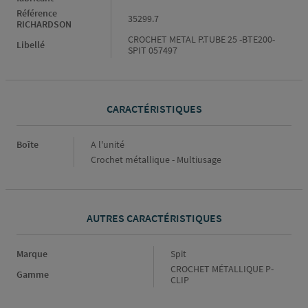
Référence
35299.7
RICHARDSON
CROCHET METAL P.TUBE 25 -BTE200-
Libellé
SPIT 057497
CARACTÉRISTIQUES
Caractéristiques
Boîte
A l'unité
Crochet métallique - Multiusage
AUTRES CARACTÉRISTIQUES
Marque
Marque
Spit
Gamme
CROCHET MÉTALLIQUE P-
Gamme
CLIP