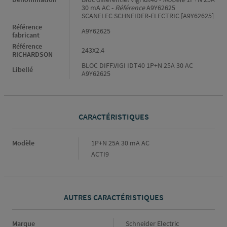
30 mA AC -
Référence
A9Y62625
SCANELEC SCHNEIDER-ELECTRIC [A9Y62625]
Référence
A9Y62625
fabricant
Référence
243X2.4
RICHARDSON
BLOC DIFF.VIGI IDT40 1P+N 25A 30 AC
Libellé
A9Y62625
CARACTÉRISTIQUES
Caractéristiques
Modèle
1P+N 25A 30 mA AC
ACTI9
AUTRES CARACTÉRISTIQUES
Marque
Marque
Schneider Electric