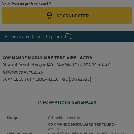
Vous êtes un professionnel ?
SE CONNECTER
Accedez aux détails du produit
COMMANDE MODULAIRE TERTIAIRE - ACTI9
Bloc différentiel vigi idt40 -
Modèle
1P+N 25A 30 mA AC -
Référence
A9Y62625
SCANELEC SCHNEIDER-ELECTRIC [A9Y62625]
INFORMATIONS GÉNÉRALES
Informations générales
Marque
Schneider electric
COMMANDE MODULAIRE TERTIAIRE -
ACTI9
Dénomination
Bloc différentiel vigi idt40 -
Modèle
1P+N 25A