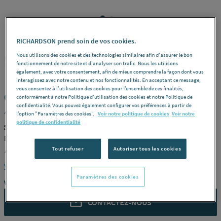
RICHARDSON prend soin de vos cookies.
SCHNEIDER ELECTRIC
Nous utilisons des cookies et des technologies similaires afin d'assurer le bon
REF : 243X2
fonctionnement de notre site et d'analyser son trafic. Nous les utilisons
également, avec votre consentement, afin de mieux comprendre la façon dont vous
interagissez avec notre contenu et nos fonctionnalités. En acceptant ce message,
vous consentez à l’utilisation des cookies pour l’ensemble de ces finalités,
COMMANDE MODULAIRE TERTIAIRE -
conformément à notre Politique d'utilisation des cookies et notre Politique de
ACTI9
confidentialité. Vous pouvez également configurer vos préférences à partir de
l’option "Paramètres des cookies”.
Voir notre politique de cookies
Voir notre
politique de confidentialité
SCHNEIDER ELECTRIC A9Y62625
Bloc différentiel vigi idt40 -
Modèle
1P+N 25A 30 mA AC -
Référence
A9Y62625
Tout refuser
Autoriser tous les cookies
Voir la description complète
Paramètres des cookies
Vous avez un projet ?
CONTACTEZ-NOUS