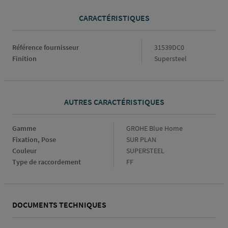
CARACTÉRISTIQUES
Caractéristiques
Référence fournisseur
31539DC0
Finition
Supersteel
AUTRES CARACTÉRISTIQUES
Gamme
Gamme
GROHE Blue Home
Fixation, Pose
Fixation,
SUR PLAN
Pose
Couleur
Couleur
SUPERSTEEL
Type de raccordement
Type
FF
de
raccordement
DOCUMENTS TECHNIQUES