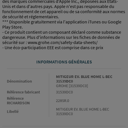
des marques commerciales d'Apple Inc., déposées aux États-
Unis et dans d'autres pays. Apple n'est pas responsable du
fonctionnement de cet appareil ou de sa conformité aux normes
de sécurité et réglementaires.
*** Disponible gratuitement via l'application iTunes ou Google
Play Store.
- Ce produit contient un composant déclaré comme substance
dangereuse. Plus d'informations sur les fiches de données de
sécurité sur : www.grohe.com/safety-data-sheets/
- Une éco-participation EEE est comprise dans ce prix
INFORMATIONS GÉNÉRALES
Informations générales
MITIGEUR EV. BLUE HOME L-BEC
Dénomination
31539DC0
GROHE [31539DC0]
Référence fabricant
31539DC0
Référence
228SR.0
RICHARDSON
MITIGEUR EV. BLUE HOME L-BEC
Libellé
31539DC0