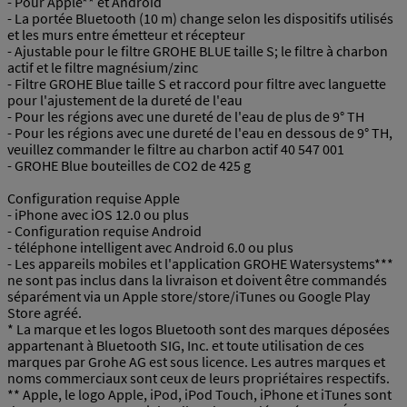
- Pour Apple** et Android
- La portée Bluetooth (10 m) change selon les dispositifs utilisés
et les murs entre émetteur et récepteur
- Ajustable pour le filtre GROHE BLUE taille S; le filtre à charbon
actif et le filtre magnésium/zinc
- Filtre GROHE Blue taille S et raccord pour filtre avec languette
pour l'ajustement de la dureté de l'eau
- Pour les régions avec une dureté de l'eau de plus de 9° TH
- Pour les régions avec une dureté de l'eau en dessous de 9° TH,
veuillez commander le filtre au charbon actif 40 547 001
- GROHE Blue bouteilles de CO2 de 425 g
Configuration requise Apple
- iPhone avec iOS 12.0 ou plus
- Configuration requise Android
- téléphone intelligent avec Android 6.0 ou plus
- Les appareils mobiles et l'application GROHE Watersystems***
ne sont pas inclus dans la livraison et doivent être commandés
séparément via un Apple store/store/iTunes ou Google Play
Store agréé.
* La marque et les logos Bluetooth sont des marques déposées
appartenant à Bluetooth SIG, Inc. et toute utilisation de ces
marques par Grohe AG est sous licence. Les autres marques et
noms commerciaux sont ceux de leurs propriétaires respectifs.
** Apple, le logo Apple, iPod, iPod Touch, iPhone et iTunes sont