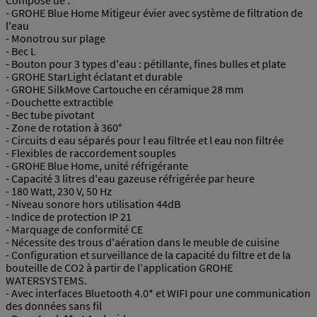
Composé de :
- GROHE Blue Home Mitigeur évier avec système de filtration de
l'eau
- Monotrou sur plage
- Bec L
- Bouton pour 3 types d'eau : pétillante, fines bulles et plate
- GROHE StarLight éclatant et durable
- GROHE SilkMove Cartouche en céramique 28 mm
- Douchette extractible
- Bec tube pivotant
- Zone de rotation à 360°
- Circuits d eau séparés pour l eau filtrée et l eau non filtrée
- Flexibles de raccordement souples
- GROHE Blue Home, unité réfrigérante
- Capacité 3 litres d'eau gazeuse réfrigérée par heure
- 180 Watt, 230 V, 50 Hz
- Niveau sonore hors utilisation 44dB
- Indice de protection IP 21
- Marquage de conformité CE
- Nécessite des trous d'aération dans le meuble de cuisine
- Configuration et surveillance de la capacité du filtre et de la
bouteille de CO2 à partir de l'application GROHE
WATERSYSTEMS.
- Avec interfaces Bluetooth 4.0* et WIFI pour une communication
des données sans fil