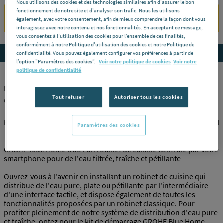
Nous utilisons des cookies et des technologies similaires afin d'assurer le bon
fonctionnement de notre site et d'analyser son trafic. Nous les utilisons
SE CONNECTER
également, avec votre consentement, afin de mieux comprendre la façon dont vous
interagissez avec notre contenu et nos fonctionnalités. En acceptant ce message,
vous consentez à l’utilisation des cookies pour l’ensemble de ces finalités,
conformément à notre Politique d'utilisation des cookies et notre Politique de
Accedez aux détails du produit
confidentialité. Vous pouvez également configurer vos préférences à partir de
l’option "Paramètres des cookies”.
Voir notre politique de cookies
Voir notre
politique de confidentialité
MITIGEUR EV. BLUE HOME L-BEC 31539DC0
Tout refuser
Autoriser tous les cookies
GROHE [31539DC0]
Kit de démarrage - mitigeur bec L GROHE Blue Home - Supersteel
Paramètres des cookies
- Rotation à 360°
GROHE Blue Home Duo : un robinet de cuisine contrôlé par votre
smartphone pour de l'eau filtrée, fraîche et pétillante
Ouvrez-vous à l'avenir en installant un robinet de cuisine qui
distribue de l'eau pure, plate ou pétillante par l'intermédiaire
d'une interface tactile, et dispose également de toutes les
fonctionnalités proposées par un robinet classique. Pour
profiter pleinement de notre système de distribution d'eau pure
et fraîche, optez pour le kit de démarrage GROHE Blue Home