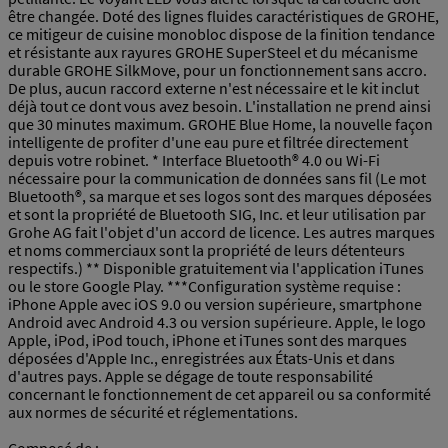
être changée. Doté des lignes fluides caractéristiques de GROHE,
ce mitigeur de cuisine monobloc dispose de la finition tendance
et résistante aux rayures GROHE SuperSteel et du mécanisme
durable GROHE SilkMove, pour un fonctionnement sans accro.
De plus, aucun raccord externe n'est nécessaire et le kit inclut
déjà tout ce dont vous avez besoin. L'installation ne prend ainsi
que 30 minutes maximum. GROHE Blue Home, la nouvelle façon
intelligente de profiter d'une eau pure et filtrée directement
depuis votre robinet. * Interface Bluetooth® 4.0 ou Wi-Fi
nécessaire pour la communication de données sans fil (Le mot
Bluetooth®, sa marque et ses logos sont des marques déposées
et sont la propriété de Bluetooth SIG, Inc. et leur utilisation par
Grohe AG fait l'objet d'un accord de licence. Les autres marques
et noms commerciaux sont la propriété de leurs détenteurs
respectifs.) ** Disponible gratuitement via l'application iTunes
ou le store Google Play. ***Configuration système requise :
iPhone Apple avec iOS 9.0 ou version supérieure, smartphone
Android avec Android 4.3 ou version supérieure. Apple, le logo
Apple, iPod, iPod touch, iPhone et iTunes sont des marques
déposées d'Apple Inc., enregistrées aux États-Unis et dans
d'autres pays. Apple se dégage de toute responsabilité
concernant le fonctionnement de cet appareil ou sa conformité
aux normes de sécurité et réglementations.