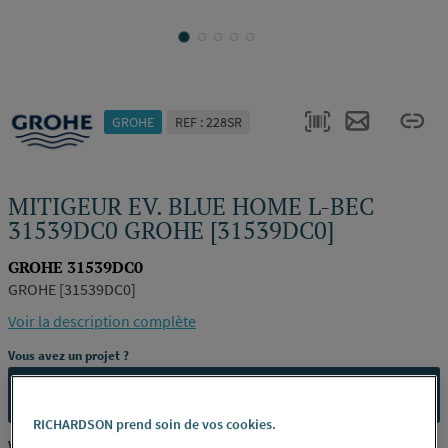
GROHE
REF : 228SR
MITIGEUR EV. BLUE HOME L-BEC
31539DC0 GROHE [31539DC0]
GROHE 31539DC0
GROHE [31539DC0]
Voir la description complète
Vous avez un projet ?
CONTACTEZ-NOUS
RICHARDSON prend soin de vos cookies.
Vous êtes un professionnel ?