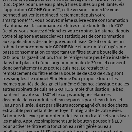
Duo. Optez pour une eau plate, à fines bulles ou pétillante. Via
l'application GROHE Ondus**, cette version connectée vous
permet d'activer le robinet directement depuis votre
smartphone***. Vous pouvez même suivre votre consommation
et automatiser la commande de filtres et de bouteilles de CO2.
De plus, vous pouvez déclencher votre robinet à distance depuis
votre téléphone et associer vos statistiques de consommation
aux applications de santé que vous utilisez. Ce kit combine un
robinet monocommande GROHE Blue et une unité réfrigérante
basse consommation comportant un filtre et une bouteille de
CO2 pour la gazéification. L'unité réfrigérante peut être installée
dans tout placard d'une largeur minimale de 30 cm et convient
donc parfaitement aux petites cuisines. Le retrait et le
remplacement du filtre et de la bouteille de CO2 de 425 g sont
très simples. Le robinet Blue Home Duo propose toutes les
mêmes qualités de design et la même élégance classique que les
autres robinets de cuisine GROHE. Simple d'utilisation, le bec
haut en L pivote sur 150° et le corps aux lignes élancées
dissimule deux conduites d'eau séparées pour l'eau filtrée et
l'eau non filtrée. Il est par ailleurs accompagné d'une douchette
extractible permettant de nettoyer l'intégralité de votre évier.
Actionnez le levier pour obtenir de l'eau non traitée et vous laver
les mains. Appuyez simplement sur le bouton poussoir à LED
pour activer le filtre et la fonction eau réfrigérée ou eau
pétillante. Le voyant LED vous alerte lorsque la cartouche doit