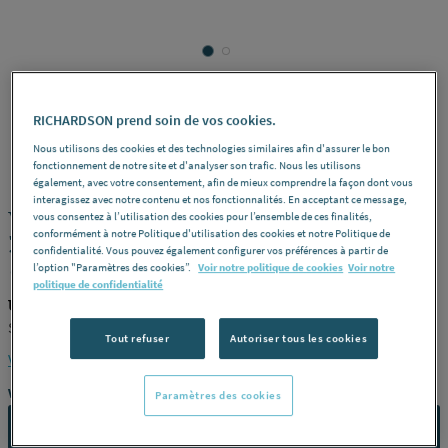
RICHARDSON prend soin de vos cookies.
UNELVENT
REF : 230W6
Nous utilisons des cookies et des technologies similaires afin d'assurer le bon
fonctionnement de notre site et d'analyser son trafic. Nous les utilisons
également, avec votre consentement, afin de mieux comprendre la façon dont vous
interagissez avec notre contenu et nos fonctionnalités. En acceptant ce message,
VENTILATEUR CONFORT TURBO-405
vous consentez à l’utilisation des cookies pour l’ensemble de ces finalités,
conformément à notre Politique d'utilisation des cookies et notre Politique de
3VIT.65W 011781 S&P FRANCE SOLER
confidentialité. Vous pouvez également configurer vos préférences à partir de
& PALAU [011781]
l’option "Paramètres des cookies”.
Voir notre politique de cookies
Voir notre
politique de confidentialité
UNELVENT 011781
S&P FRANCE SOLER & PALAU [011781]
Tout refuser
Autoriser tous les cookies
Voir la description complète
Vous avez un projet ?
Paramètres des cookies
CONTACTEZ-NOUS