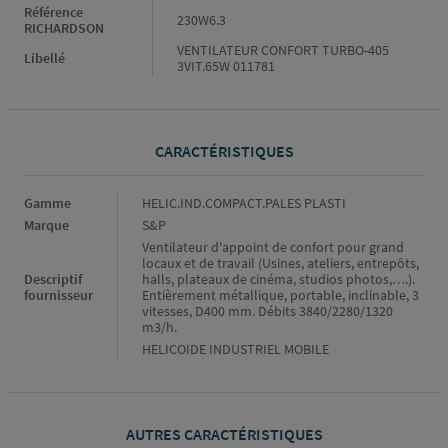
Référence
230W6.3
RICHARDSON
VENTILATEUR CONFORT TURBO-405
Libellé
3VIT.65W 011781
CARACTÉRISTIQUES
Caractéristiques
Gamme
HELIC.IND.COMPACT.PALES PLASTI
Marque
S&P
Ventilateur d'appoint de confort pour grand
locaux et de travail (Usines, ateliers, entrepôts,
Descriptif
halls, plateaux de cinéma, studios photos,….).
fournisseur
Entièrement métallique, portable, inclinable, 3
vitesses, D400 mm. Débits 3840/2280/1320
m3/h.
HELICOIDE INDUSTRIEL MOBILE
AUTRES CARACTÉRISTIQUES