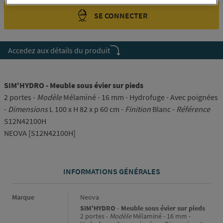
SE CONNECTER
Accedez aux détails du produit
SIM'HYDRO - Meuble sous évier sur pieds
2 portes -
Modèle
Mélaminé - 16 mm - Hydrofuge - Avec poignées
-
Dimensions
L 100 x H 82 x p 60 cm -
Finition
Blanc -
Référence
S12N42100H
NEOVA [S12N42100H]
INFORMATIONS GÉNÉRALES
Informations générales
Marque
Neova
SIM'HYDRO - Meuble sous évier sur pieds
2 portes -
Modèle
Mélaminé - 16 mm -