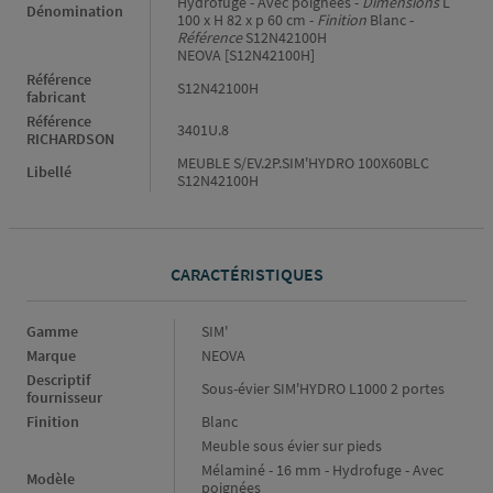
Hydrofuge - Avec poignées -
Dimensions
L
Dénomination
100 x H 82 x p 60 cm -
Finition
Blanc -
Référence
S12N42100H
NEOVA [S12N42100H]
Référence
S12N42100H
fabricant
Référence
3401U.8
RICHARDSON
MEUBLE S/EV.2P.SIM'HYDRO 100X60BLC
Libellé
S12N42100H
CARACTÉRISTIQUES
Caractéristiques
Gamme
SIM'
Marque
NEOVA
Descriptif
Sous-évier SIM'HYDRO L1000 2 portes
fournisseur
Finition
Blanc
Meuble sous évier sur pieds
Mélaminé - 16 mm - Hydrofuge - Avec
Modèle
poignées