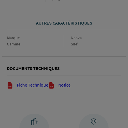
AUTRES CARACTÉRISTIQUES
Marque
Marque
Neova
Gamme
Gamme
SIM'
DOCUMENTS TECHNIQUES
Documents techniques
Fiche Technique
Notice