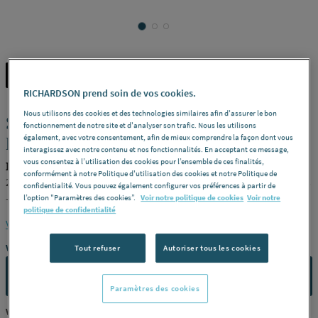
NEOVA
REF : 3401U
RICHARDSON prend soin de vos cookies.
Nous utilisons des cookies et des technologies similaires afin d'assurer le bon
SIM'HYDRO - Meuble sous évier sur
fonctionnement de notre site et d'analyser son trafic. Nous les utilisons
pieds
également, avec votre consentement, afin de mieux comprendre la façon dont vous
interagissez avec notre contenu et nos fonctionnalités. En acceptant ce message,
vous consentez à l’utilisation des cookies pour l’ensemble de ces finalités,
NEOVA S12N42100H
conformément à notre Politique d'utilisation des cookies et notre Politique de
2 portes -
Modèle
Mélaminé - 16 mm - Hydrofuge - Avec poignées
confidentialité. Vous pouvez également configurer vos préférences à partir de
-
Dimensions
L 100 x H 82 x p 60 cm -
Finition
Blanc -
Référence
l’option "Paramètres des cookies”.
Voir notre politique de cookies
Voir notre
politique de confidentialité
S12N42100H
Voir la description complète
Vous avez un projet ?
Tout refuser
Autoriser tous les cookies
CONTACTEZ-NOUS
Paramètres des cookies
Vous êtes un professionnel ?