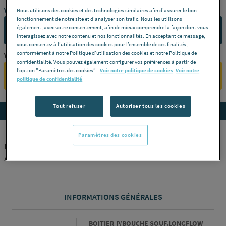
Vous avez un projet ?
Nous utilisons des cookies et des technologies similaires afin d'assurer le bon
fonctionnement de notre site et d'analyser son trafic. Nous les utilisons
également, avec votre consentement, afin de mieux comprendre la façon dont vous
CONTACTEZ-NOUS
interagissez avec notre contenu et nos fonctionnalités. En acceptant ce message,
vous consentez à l’utilisation des cookies pour l’ensemble de ces finalités,
conformément à notre Politique d'utilisation des cookies et notre Politique de
Vous êtes un professionnel ?
confidentialité. Vous pouvez également configurer vos préférences à partir de
l’option "Paramètres des cookies”.
Voir notre politique de cookies
Voir notre
SE CONNECTER
politique de confidentialité
Tout refuser
Autoriser tous les cookies
Accedez aux détails du produit
Paramètres des cookies
BOITIER P/BOUCHE SOUF.LONGFLOW DN90 990320062
ACOVA-ZEHNDER GROUP FRANCE
INFORMATIONS GÉNÉRALES
Informations générales
BOITIER P/BOUCHE SOUF.LONGFLOW