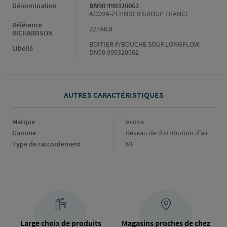
Dénomination
DN90 990320062
ACOVA-ZEHNDER GROUP FRANCE
Référence
227A0.8
RICHARDSON
BOITIER P/BOUCHE SOUF.LONGFLOW
Libellé
DN90 990320062
AUTRES CARACTÉRISTIQUES
Marque
Marque
Acova
Gamme
Gamme
Réseau de distribution d'air
Type de raccordement
Type
MF
de
raccordement
Large choix de produits
Magasins proches de chez