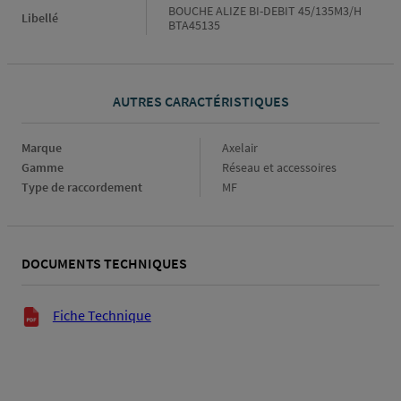
BOUCHE ALIZE BI-DEBIT 45/135M3/H
Libellé
BTA45135
AUTRES CARACTÉRISTIQUES
Marque
Marque
Axelair
Gamme
Gamme
Réseau et accessoires
Type de raccordement
Type
MF
de
raccordement
DOCUMENTS TECHNIQUES
Documents techniques
Fiche Technique