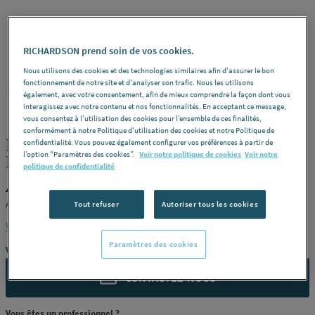
RICHARDSON prend soin de vos cookies.
Nous utilisons des cookies et des technologies similaires afin d'assurer le bon
fonctionnement de notre site et d'analyser son trafic. Nous les utilisons
AXELAIR
REF : 227TH
également, avec votre consentement, afin de mieux comprendre la façon dont vous
interagissez avec notre contenu et nos fonctionnalités. En acceptant ce message,
vous consentez à l’utilisation des cookies pour l’ensemble de ces finalités,
conformément à notre Politique d'utilisation des cookies et notre Politique de
BOUCHE ALIZE BI-DEBIT 45/135M3/H
confidentialité. Vous pouvez également configurer vos préférences à partir de
l’option "Paramètres des cookies”.
Voir notre politique de cookies
Voir notre
BTA45135 AXELAIR [BTA45135]
politique de confidentialité
AXELAIR BTA45135
AXELAIR [BTA45135]
Tout refuser
Autoriser tous les cookies
Voir la description complète
Paramètres des cookies
Vous avez un projet ?
CONTACTEZ-NOUS
Vous êtes un professionnel ?