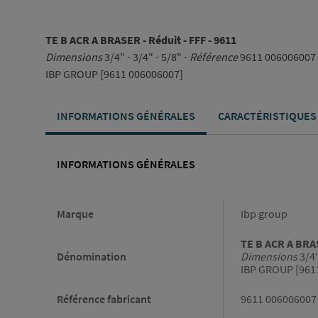
TE B ACR A BRASER - Réduit - FFF - 9611
Dimensions
3/4" - 3/4" - 5/8" -
Référence
9611 006006007
IBP GROUP [9611 006006007]
INFORMATIONS GÉNÉRALES
CARACTÉRISTIQUES
INFORMATIONS GÉNÉRALES
Informations générales
Marque
Ibp group
TE B ACR A BRAS
Dénomination
Dimensions
3/4"
IBP GROUP [961
Référence fabricant
9611 006006007