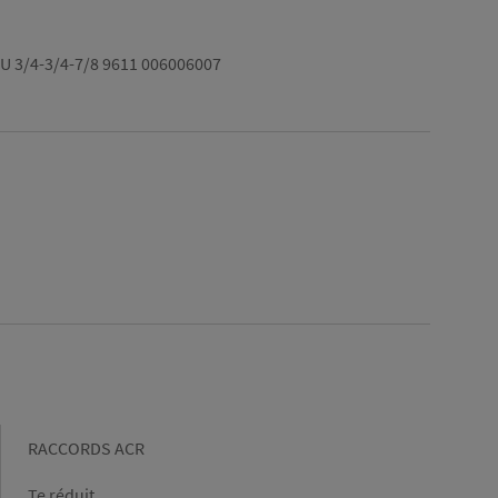
U 3/4-3/4-7/8 9611 006006007
Gamme
RACCORDS ACR
Forme
Te réduit