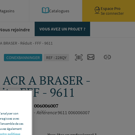
Espace Pro
Magasins
Catalogues
Se connecter
Nous rejoindre
VOUS AVEZ UN PROJET ?
A BRASER - Réduit - FFF - 9611
CONEXBANNINGER
REF : 228QY
 ACR A BRASER -
it - FFF - 9611
NINGER 9611 006006007
3/4" - 3/4" - 5/8" -
Référence
9611 006006007
d'analyser son
eragissez avec
ription complète
l’ensemble de ces
pouvez également
notre politique
rojet ?
Vous êtes un professionnel ?