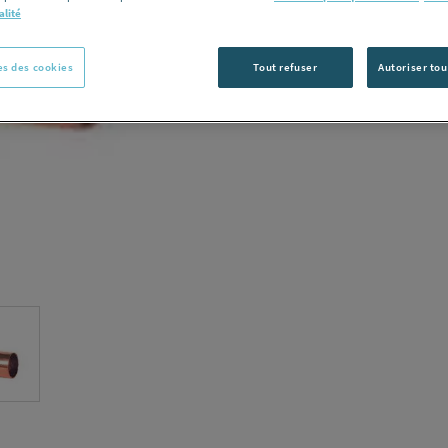
alité
C
s des cookies
Tout refuser
Autoriser tou