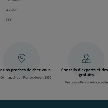
Raccordement
à visser
Type
FFF
de
raccordement
asins proches de chez vous
Conseils d'experts et dev
gratuits
100 magasins en France, depuis 1855
Des conseillers à votre écoute