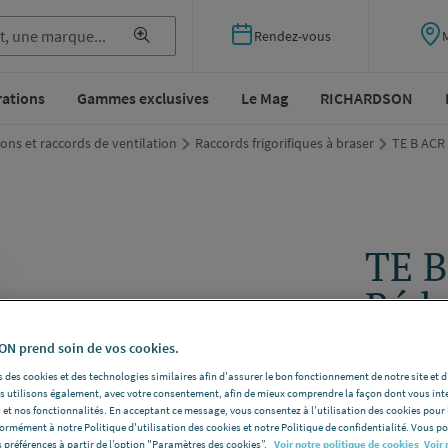
Rendez-vous
rations
Gammes exclusives
Le Mag
RICHARDSON
sons et raccords de ventilation
Raccords frigorifiques à braser
TE B ACR 
TE B
Rédu
N prend soin de vos cookies.
CONEXBAN
Dimensions
 des cookies et des technologies similaires afin d'assurer le bon fonctionnement de notre site et 
les utilisons également, avec votre consentement, afin de mieux comprendre la façon dont vous int
Voir la desc
 et nos fonctionnalités. En acceptant ce message, vous consentez à l’utilisation des cookies pour 
formément à notre Politique d'utilisation des cookies et notre Politique de confidentialité. Vous 
 préférences à partir de l’option "Paramètres des cookies”.
Voir notre politique de cookies
Voir 
Vous avez un p