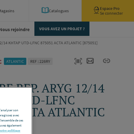
Espace Pro
Magasins
Catalogues
Se connecter
Nous rejoindre
VOUS AVEZ UN PROJET ?
12/14 KHTAP UTD-LFNC 875051 ACTA ATLANTIC [875051]
ATLANTIC
REF : 226RY
RE REP. ARYG 12/14
AP UTD-LFNC
051 ACTA ATLANTIC
d'analyser son
eragissez avec
051]
l’ensemble de ces
pouvez également
notre politique