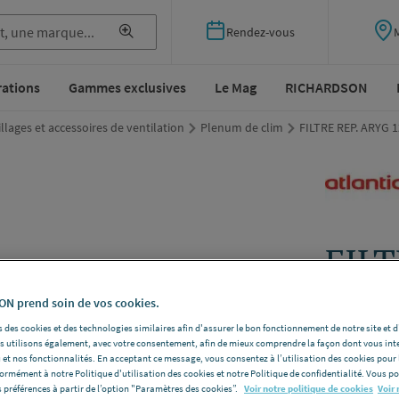
Rendez-vous
rations
Gammes exclusives
Le Mag
RICHARDSON
llages et accessoires de ventilation
Plenum de clim
FILTRE REP. ARYG 
FILT
KHT
N prend soin de vos cookies.
875
 des cookies et des technologies similaires afin d'assurer le bon fonctionnement de notre site et 
les utilisons également, avec votre consentement, afin de mieux comprendre la façon dont vous int
[875
 et nos fonctionnalités. En acceptant ce message, vous consentez à l’utilisation des cookies pour 
formément à notre Politique d'utilisation des cookies et notre Politique de confidentialité. Vous 
 préférences à partir de l’option "Paramètres des cookies”.
Voir notre politique de cookies
Voir 