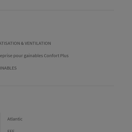
ATISATION & VENTILATION
e reprise pour gainables Confort Plus
INABLES
Marque
Atlantic
Type
FFF