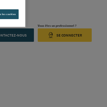
 875051
IC [875051]
s les cookies
ription complète
rojet ?
Vous êtes un professionnel ?
ONTACTEZ-NOUS
SE CONNECTER