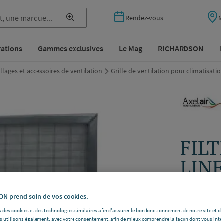
Rendez-vous
rations
Gammes exclusives
Le Mag
RICHARDSON
llages et accessoires de ventilation
Grille de ventilation pour climatisati
FILT
LIN
AXELAIR 
N prend soin de vos cookies.
Dimensions
 des cookies et des technologies similaires afin d'assurer le bon fonctionnement de notre site et 
Voir la desc
les utilisons également, avec votre consentement, afin de mieux comprendre la façon dont vous int