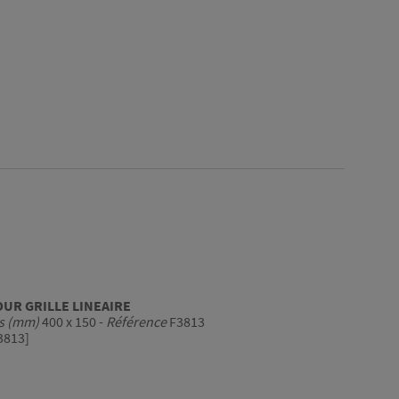
POUR GRILLE LINEAIRE
s (mm)
400 x 150 -
Référence
F3813
3813]