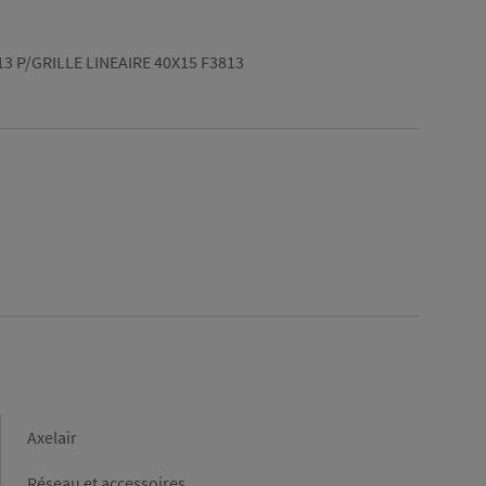
13 P/GRILLE LINEAIRE 40X15 F3813
Marque
Axelair
Gamme
Réseau et accessoires