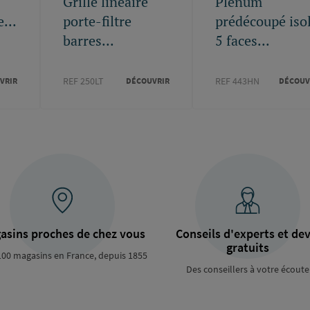
Grille linéaire
Plénum
...
porte-filtre
prédécoupé iso
barres...
5 faces...
REF 250LT
REF 443HN
VRIR
DÉCOUVRIR
DÉCOUV
asins proches de chez vous
Conseils d'experts et dev
gratuits
100 magasins en France, depuis 1855
Des conseillers à votre écoute