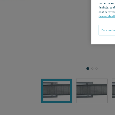
notre contenu
finalités, con
configurer vos
de confidenti
Paramètre