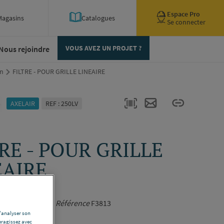
Espace Pro
Magasins
Catalogues
Se connecter
Nous rejoindre
VOUS AVEZ UN PROJET ?
on
FILTRE - POUR GRILLE LINEAIRE
AXELAIR
REF : 250LV
RE - POUR GRILLE
EAIRE
F3813
 (mm)
400 x 150 -
Référence
F3813
d'analyser son
ription complète
eragissez avec