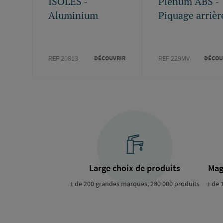
ISOLES -
Plénum ABS -
Aluminium
Piquage arrière
REF 20813
REF 229MV
DÉCOUVRIR
DÉCOU
Large choix de produits
Mag
+ de 200 grandes marques, 280 000 produits
+ de 