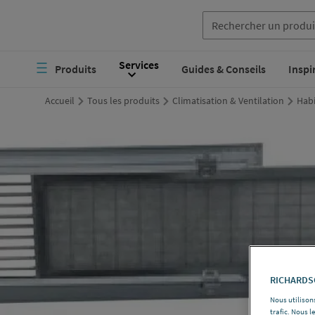
Aller
au
Navigation
Services
contenu
Produits
Guides & Conseils
Inspi
principale
principal
Accueil
Tous les produits
Climatisation & Ventilation
Habi
RICHARDSO
Nous utilisons
trafic. Nous 