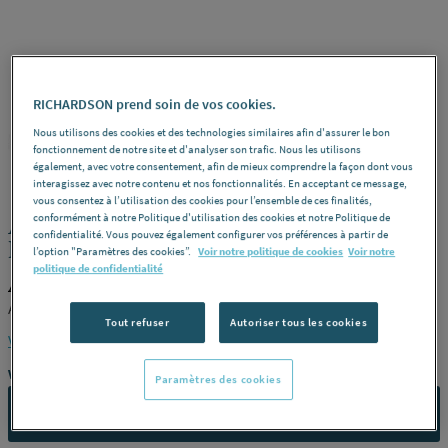
RICHARDSON prend soin de vos cookies.
Nous utilisons des cookies et des technologies similaires afin d'assurer le bon
AXELAIR
REF : 227L4
fonctionnement de notre site et d'analyser son trafic. Nous les utilisons
également, avec votre consentement, afin de mieux comprendre la façon dont vous
interagissez avec notre contenu et nos fonctionnalités. En acceptant ce message,
vous consentez à l’utilisation des cookies pour l’ensemble de ces finalités,
AUVENT PARE PLUIE GALVA D250
conformément à notre Politique d'utilisation des cookies et notre Politique de
confidentialité. Vous pouvez également configurer vos préférences à partir de
BS250 AXELAIR [BS250]
l’option "Paramètres des cookies”.
Voir notre politique de cookies
Voir notre
politique de confidentialité
AXELAIR BS250
AXELAIR [BS250]
Tout refuser
Autoriser tous les cookies
Voir la description complète
Vous avez un projet ?
Paramètres des cookies
CONTACTEZ-NOUS