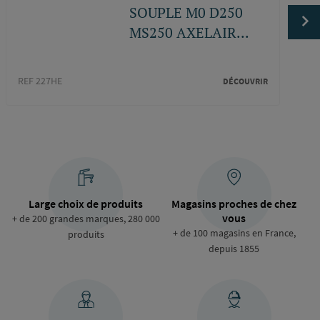
SOUPLE M0 D250
MS250 AXELAIR...
REF 227HE
DÉCOUVRIR
REF 4
Large choix de produits
Magasins proches de chez
vous
+ de 200 grandes marques, 280 000
+ de 100 magasins en France,
produits
depuis 1855