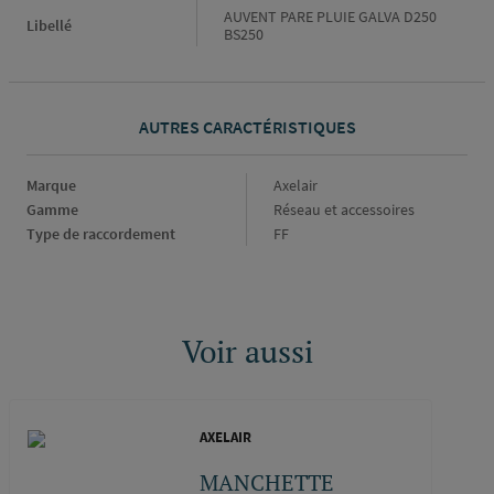
AUVENT PARE PLUIE GALVA D250
Libellé
BS250
AUTRES CARACTÉRISTIQUES
Marque
Marque
Axelair
Gamme
Gamme
Réseau et accessoires
Type de raccordement
Type
FF
de
raccordement
Voir aussi
AXELAIR
MANCHETTE