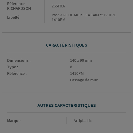
Référence
265FX.6
RICHARDSON
PASSAGE DE MUR T.14 140X75 IVOIRE
Libellé
1410PM
CARACTÉRISTIQUES
Caractéristiques
Dimensions :
140 x 90 mm
Type :
8
Référence :
1410PM
Passage de mur
AUTRES CARACTÉRISTIQUES
Marque
Marque
Artiplastic