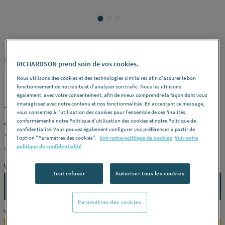
ARTIPLASTIC
REF : 265FX
RICHARDSON prend soin de vos cookies.
Nous utilisons des cookies et des technologies similaires afin d'assurer le bon
fonctionnement de notre site et d'analyser son trafic. Nous les utilisons
également, avec votre consentement, afin de mieux comprendre la façon dont vous
ACCESSOIRES - Passage de mur
interagissez avec notre contenu et nos fonctionnalités. En acceptant ce message,
vous consentez à l’utilisation des cookies pour l’ensemble de ces finalités,
ARTIPLASTIC 1410PM
conformément à notre Politique d'utilisation des cookies et notre Politique de
confidentialité. Vous pouvez également configurer vos préférences à partir de
Dimensions :
140 x 90 mm -
Type :
8 -
Référence :
1410PM
l’option "Paramètres des cookies”.
Voir notre politique de cookies
Voir notre
politique de confidentialité
Voir la description complète
Vous avez un projet ?
Tout refuser
Autoriser tous les cookies
CONTACTEZ-NOUS
Paramètres des cookies
Vous êtes un professionnel ?