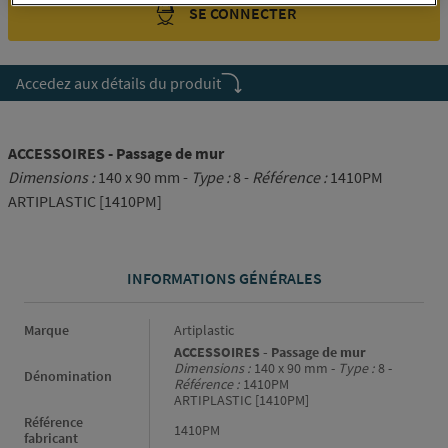
SE CONNECTER
Accedez aux détails du produit
ACCESSOIRES - Passage de mur
Dimensions :
140 x 90 mm -
Type :
8 -
Référence :
1410PM
ARTIPLASTIC [1410PM]
INFORMATIONS GÉNÉRALES
Informations générales
Marque
Artiplastic
ACCESSOIRES - Passage de mur
Dimensions :
140 x 90 mm -
Type :
8 -
Dénomination
Référence :
1410PM
ARTIPLASTIC [1410PM]
Référence
1410PM
fabricant