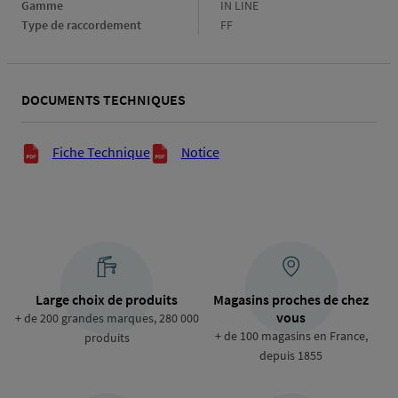
Gamme
Gamme
IN LINE
Type de raccordement
Type
FF
de
raccordement
DOCUMENTS TECHNIQUES
Documents techniques
Fiche Technique
Notice
Large choix de produits
Magasins proches de chez
vous
+ de 200 grandes marques, 280 000
+ de 100 magasins en France,
produits
depuis 1855