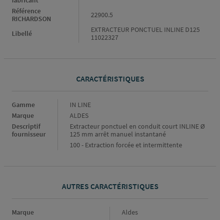
Référence
22900.5
RICHARDSON
EXTRACTEUR PONCTUEL INLINE D125
Libellé
11022327
CARACTÉRISTIQUES
Caractéristiques
Gamme
IN LINE
Marque
ALDES
Descriptif
Extracteur ponctuel en conduit court INLINE Ø
fournisseur
125 mm arrêt manuel instantané
100 - Extraction forcée et intermittente
AUTRES CARACTÉRISTIQUES
Marque
Marque
Aldes