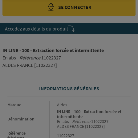
SE CONNECTER
Accedez aux détails du produit
IN LINE - 100 - Extraction forcée et intermittente
En abs -
Référence
11022327
ALDES FRANCE [11022327]
INFORMATIONS GÉNÉRALES
Informations générales
Marque
Aldes
IN LINE - 100 - Extraction forcée et
intermittente
Dénomination
En abs -
Référence
11022327
ALDES FRANCE [11022327]
Référence
11022327
fabricant