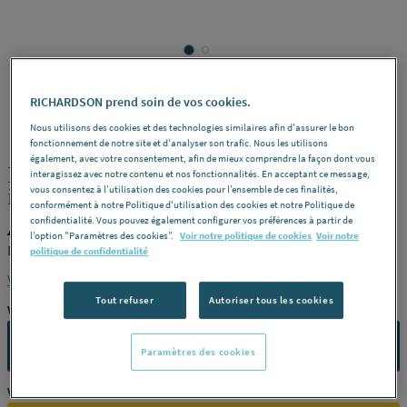
RICHARDSON prend soin de vos cookies.
ALDES
REF : 22900
Nous utilisons des cookies et des technologies similaires afin d'assurer le bon
fonctionnement de notre site et d'analyser son trafic. Nous les utilisons
également, avec votre consentement, afin de mieux comprendre la façon dont vous
IN LINE - 100 - Extraction forcée et
interagissez avec notre contenu et nos fonctionnalités. En acceptant ce message,
intermittente
vous consentez à l’utilisation des cookies pour l’ensemble de ces finalités,
conformément à notre Politique d'utilisation des cookies et notre Politique de
confidentialité. Vous pouvez également configurer vos préférences à partir de
ALDES 11022327
l’option "Paramètres des cookies”.
Voir notre politique de cookies
Voir notre
En abs -
Référence
11022327
politique de confidentialité
Voir la description complète
Tout refuser
Autoriser tous les cookies
Vous avez un projet ?
CONTACTEZ-NOUS
Paramètres des cookies
Vous êtes un professionnel ?