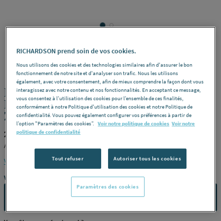
RICHARDSON prend soin de vos cookies.
ZEHNDER
REF : 227A3
Nous utilisons des cookies et des technologies similaires afin d'assurer le bon
fonctionnement de notre site et d'analyser son trafic. Nous les utilisons
également, avec votre consentement, afin de mieux comprendre la façon dont vous
BOUCHE SOUF. LONGUE PORTEE
interagissez avec notre contenu et nos fonctionnalités. En acceptant ce message,
vous consentez à l’utilisation des cookies pour l’ensemble de ces finalités,
LONGFLOW 990326254 ACOVA-
conformément à notre Politique d'utilisation des cookies et notre Politique de
ZEHNDER GROUP FRANCE [990326254]
confidentialité. Vous pouvez également configurer vos préférences à partir de
l’option "Paramètres des cookies”.
Voir notre politique de cookies
Voir notre
politique de confidentialité
ZEHNDER 990326254
ACOVA-ZEHNDER GROUP FRANCE [990326254]
Tout refuser
Autoriser tous les cookies
Voir la description complète
Vous avez un projet ?
Paramètres des cookies
CONTACTEZ-NOUS