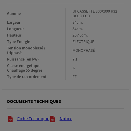
Gamme
UI CASSETTE 800X800 R32
Gamme
DOJO ECO
Largeur
Largeur
84cm.
Longueur
Longueur
84cm.
Hauteur
Hauteur
20,40cm.
Type Energie
Type
ELECTRIQUE
Energie
Tension monophasé / 
Tension
MONOPHASÉ
triphasé
monophasé
Puissance (en kW)
Puissance
7,1
/
(en
triphasé
Classe énergétique 
Classe
A
kW)
Chauffage 55 degrés
énergétique
Type de raccordement
Type
FF
Chauffage
de
55
raccordement
degrés
DOCUMENTS TECHNIQUES
Documents techniques
Fiche Technique
Notice