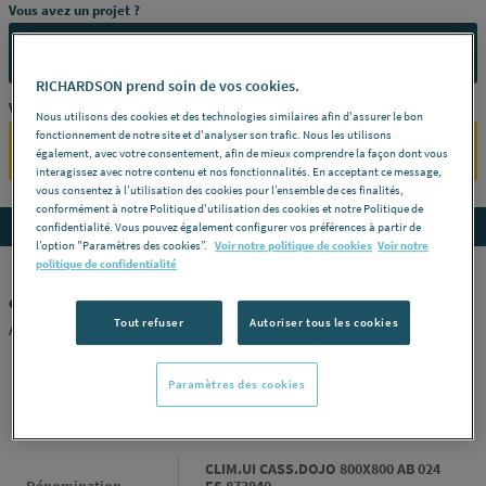
Vous avez un projet ?
CONTACTEZ-NOUS
RICHARDSON prend soin de vos cookies.
Vous êtes un professionnel ?
Nous utilisons des cookies et des technologies similaires afin d'assurer le bon
fonctionnement de notre site et d'analyser son trafic. Nous les utilisons
SE CONNECTER
également, avec votre consentement, afin de mieux comprendre la façon dont vous
interagissez avec notre contenu et nos fonctionnalités. En acceptant ce message,
vous consentez à l’utilisation des cookies pour l’ensemble de ces finalités,
conformément à notre Politique d'utilisation des cookies et notre Politique de
Accedez aux détails du produit
confidentialité. Vous pouvez également configurer vos préférences à partir de
l’option "Paramètres des cookies”.
Voir notre politique de cookies
Voir notre
politique de confidentialité
CLIM.UI CASS.DOJO 800X800 AB 024 ES 873940
Tout refuser
Autoriser tous les cookies
ACTA ATLANTIC [873940]
Paramètres des cookies
INFORMATIONS GÉNÉRALES
Informations générales
CLIM.UI CASS.DOJO 800X800 AB 024