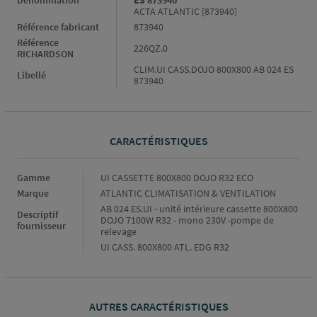
Dénomination
ES 873940
ACTA ATLANTIC [873940]
Référence fabricant
873940
Référence
226QZ.0
RICHARDSON
CLIM.UI CASS.DOJO 800X800 AB 024 ES
Libellé
873940
CARACTÉRISTIQUES
Caractéristiques
Gamme
UI CASSETTE 800X800 DOJO R32 ECO
Marque
ATLANTIC CLIMATISATION & VENTILATION
AB 024 ES.UI - unité intérieure cassette 800X800
Descriptif
DOJO 7100W R32 - mono 230V -pompe de
fournisseur
relevage
UI CASS. 800X800 ATL. EDG R32
AUTRES CARACTÉRISTIQUES