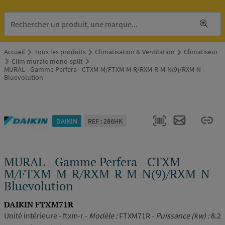
Accueil
Tous les produits
Climatisation & Ventilation
Climatiseur
Clim murale mono-split
MURAL - Gamme Perfera - CTXM-M/FTXM-M-R/RXM-R-M-N(9)/RXM-N -
Bluevolution
DAIKIN
REF : 286HK
MURAL - Gamme Perfera - CTXM-
M/FTXM-M-R/RXM-R-M-N(9)/RXM-N -
Bluevolution
DAIKIN FTXM71R
Unité intérieure - ftxm-r -
Modèle :
FTXM71R -
Puissance (kw) :
8.2