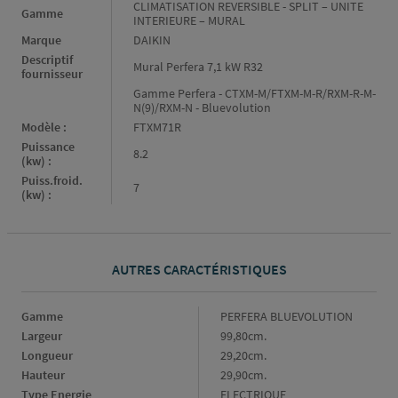
Caractéristiques
CLIMATISATION REVERSIBLE - SPLIT – UNITE
Gamme
INTERIEURE – MURAL
Marque
DAIKIN
Descriptif
Mural Perfera 7,1 kW R32
fournisseur
Gamme Perfera - CTXM-M/FTXM-M-R/RXM-R-M-
N(9)/RXM-N - Bluevolution
Modèle :
FTXM71R
Puissance
8.2
(kw) :
Puiss.froid.
7
(kw) :
AUTRES CARACTÉRISTIQUES
Gamme
Gamme
PERFERA BLUEVOLUTION
Largeur
Largeur
99,80cm.
Longueur
Longueur
29,20cm.
Hauteur
Hauteur
29,90cm.
Type Energie
Type
ELECTRIQUE