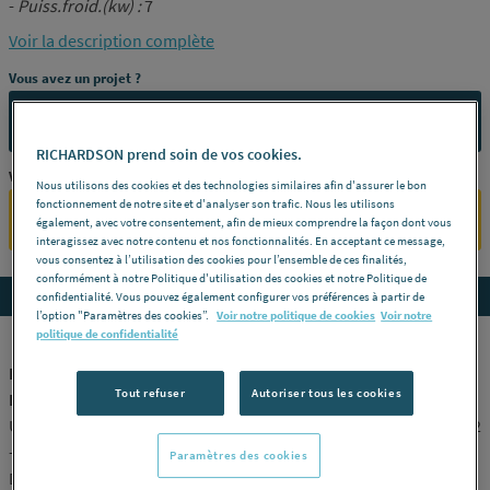
-
Puiss.froid.(kw) :
7
Voir la description complète
Vous avez un projet ?
CONTACTEZ-NOUS
RICHARDSON prend soin de vos cookies.
Vous êtes un professionnel ?
Nous utilisons des cookies et des technologies similaires afin d'assurer le bon
fonctionnement de notre site et d'analyser son trafic. Nous les utilisons
SE CONNECTER
également, avec votre consentement, afin de mieux comprendre la façon dont vous
interagissez avec notre contenu et nos fonctionnalités. En acceptant ce message,
vous consentez à l’utilisation des cookies pour l’ensemble de ces finalités,
conformément à notre Politique d'utilisation des cookies et notre Politique de
Accedez aux détails du produit
confidentialité. Vous pouvez également configurer vos préférences à partir de
l’option "Paramètres des cookies”.
Voir notre politique de cookies
Voir notre
politique de confidentialité
MURAL - Gamme Perfera - CTXM-M/FTXM-M-R/RXM-R-M-
Tout refuser
Autoriser tous les cookies
N(9)/RXM-N - Bluevolution
Unité intérieure - ftxm-r -
Modèle :
FTXM71R -
Puissance (kw) :
8.2
-
Puiss.froid.(kw) :
7
Paramètres des cookies
DAIKIN [FTXM71R]