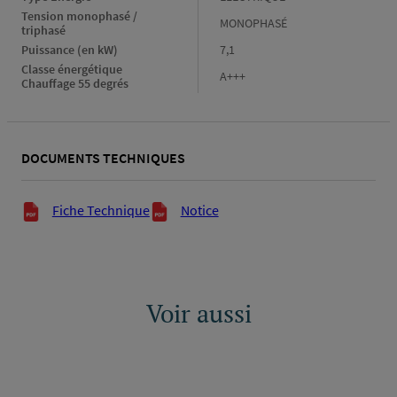
Energie
Tension monophasé / 
Tension
MONOPHASÉ
triphasé
monophasé
Puissance (en kW)
Puissance
7,1
/
(en
triphasé
Classe énergétique 
Classe
A+++
kW)
Chauffage 55 degrés
énergétique
Chauffage
55
degrés
DOCUMENTS TECHNIQUES
Documents techniques
Fiche Technique
Notice
Voir aussi