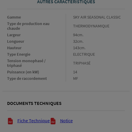
AUTRES CARACTÉRISTIQUES
Gamme
Gamme
SKY AIR SEASONAL CLASSIC
Type de production eau 
Type
THERMODYNAMIQUE
chaude
de
Largeur
Largeur
94cm.
production
eau
Longueur
Longueur
32cm.
chaude
Hauteur
Hauteur
143cm.
Type Energie
Type
ELECTRIQUE
Energie
Tension monophasé / 
Tension
TRIPHASÉ
triphasé
monophasé
Puissance (en kW)
Puissance
14
/
(en
triphasé
Type de raccordement
Type
MF
kW)
de
raccordement
DOCUMENTS TECHNIQUES
Documents techniques
Fiche Technique
Notice