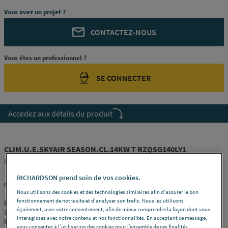
Vous avez un projet ?
CONTACTEZ-NOUS
Vous êtes un professionnel ?
SE CONNECTER
Accedez aux détails du produit
CLIM.U.E.SKYAIR SEASON.CL.14KW T RZQSG140LY1
DAIKIN [RZQSG140LY1]
RICHARDSON prend soin de vos cookies.
Climatiseur Unité éxtérieure Seasonal Classic - RZQSG140L7Y1B
Nous utilisons des cookies et des technologies similaires afin d'assurer le bon
fonctionnement de notre site et d'analyser son trafic. Nous les utilisons
Efficacité optimale : - Étiquettes énergie jusqu'à A++
également, avec votre consentement, afin de mieux comprendre la façon dont vous
(rafraîchissement)/A+ (chauffage) pour RZQG71/100L9V1 +
interagissez avec notre contenu et nos fonctionnalités. En acceptant ce message,
FCQG71/100F - compresseur offrant d'importantes
vous consentez à l’utilisation des cookies pour l’ensemble de ces finalités,