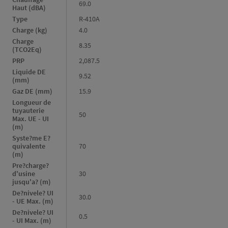
69.0
Haut (dBA)
Type
R-410A
Charge (kg)
4.0
Charge
8.35
(TCO2Eq)
PRP
2,087.5
Liquide DE
9.52
(mm)
Gaz DE (mm)
15.9
Longueur de
tuyauterie
50
Max. UE - UI
(m)
Syste?me E?
quivalente
70
(m)
Pre?charge?
d'usine
30
jusqu'a? (m)
De?nivele? UI
30.0
- UE Max. (m)
De?nivele? UI
0.5
- UI Max. (m)