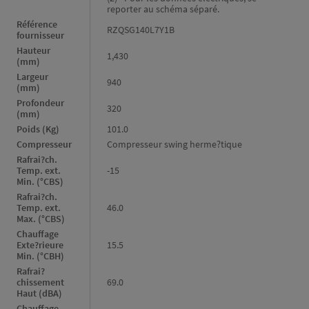
reporter au schéma séparé.
Référence
RZQSG140L7Y1B
fournisseur
Hauteur
1,430
(mm)
Largeur
940
(mm)
Profondeur
320
(mm)
Poids (Kg)
101.0
Compresseur
Compresseur swing herme?tique
Rafrai?ch.
Temp. ext.
-15
Min. (°CBS)
Rafrai?ch.
Temp. ext.
46.0
Max. (°CBS)
Chauffage
Exte?rieure
15.5
Min. (°CBH)
Rafrai?
chissement
69.0
Haut (dBA)
Chauffage