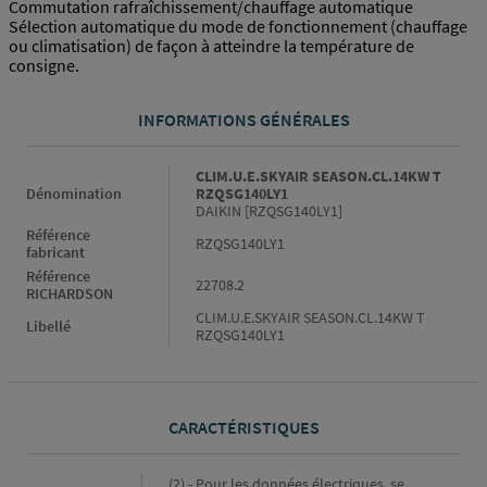
Commutation rafraîchissement/chauffage automatique
Sélection automatique du mode de fonctionnement (chauffage
ou climatisation) de façon à atteindre la température de
consigne.
INFORMATIONS GÉNÉRALES
Informations générales
CLIM.U.E.SKYAIR SEASON.CL.14KW T
Dénomination
RZQSG140LY1
DAIKIN [RZQSG140LY1]
Référence
RZQSG140LY1
fabricant
Référence
22708.2
RICHARDSON
CLIM.U.E.SKYAIR SEASON.CL.14KW T
Libellé
RZQSG140LY1
CARACTÉRISTIQUES
Caractéristiques
(2) - Pour les données électriques, se