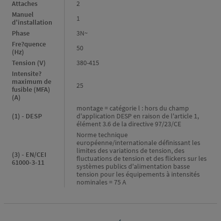
Attaches
2
Manuel
1
d'installation
Phase
3N~
Fre?quence
50
(Hz)
Tension (V)
380-415
Intensite?
maximum de
25
fusible (MFA)
(A)
montage = catégorie l : hors du champ
(1) - DESP
d'application DESP en raison de l'article 1,
élément 3.6 de la directive 97/23/CE
Norme technique
européenne/internationale définissant les
limites des variations de tension, des
(3) - EN/CEI
fluctuations de tension et des flickers sur les
61000-3-11
systèmes publics d'alimentation basse
tension pour les équipements à intensités
nominales = 75 A