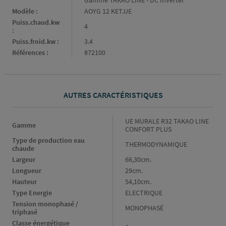
Modèle :
AOYG 12 KET.UE
Puiss.chaud.kw
4
:
Puiss.froid.kw :
3.4
Références :
872100
AUTRES CARACTÉRISTIQUES
Gamme
UE MURALE R32 TAKAO LINE
Gamme
CONFORT PLUS
Type de production eau 
Type
THERMODYNAMIQUE
chaude
de
Largeur
Largeur
66,30cm.
production
eau
Longueur
Longueur
29cm.
chaude
Hauteur
Hauteur
54,10cm.
Type Energie
Type
ELECTRIQUE
Energie
Tension monophasé / 
Tension
MONOPHASÉ
triphasé
monophasé
Classe énergétique 
/