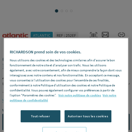
ATLANTIC
REF : 252EF
RICHARDSON prend soin de vos cookies.
CLIMATISEUR MURAL - Gamme TAKAO
Nous utilisons des cookies et des technologies similaires afin d'assurer le bon
LINE - DC Inverter
fonctionnement de notre site et d'analyser son trafic. Nous les utilisons
également, avec votre consentement, afin de mieux comprendre la façon dont vous
interagissez avec notre contenu et nos fonctionnalités. En acceptant ce message,
ATLANTIC 872100
vous consentez à l’utilisation des cookies pour l’ensemble de ces finalités,
Unité extérieure -m2 -
Modèle :
AOYG 12 KET.UE -
Puiss.chaud.kw
conformément à notre Politique d'utilisation des cookies et notre Politique de
:
4 -
Puiss.froid.kw :
3.4 -
Références :
872100
confidentialité. Vous pouvez également configurer vos préférences à partir de
l’option "Paramètres des cookies”.
Voir notre politique de cookies
Voir notre
Voir la description complète
politique de confidentialité
Vous avez un projet ?
Tout refuser
Autoriser tous les cookies
CONTACTEZ-NOUS