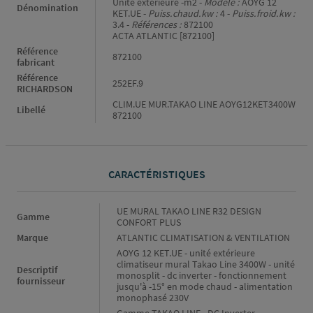
Unité extérieure -m2 -
Modèle :
AOYG 12
Dénomination
KET.UE -
Puiss.chaud.kw :
4 -
Puiss.froid.kw :
3.4 -
Références :
872100
ACTA ATLANTIC [872100]
Référence
872100
fabricant
Référence
252EF.9
RICHARDSON
CLIM.UE MUR.TAKAO LINE AOYG12KET3400W
Libellé
872100
CARACTÉRISTIQUES
Caractéristiques
UE MURAL TAKAO LINE R32 DESIGN
Gamme
CONFORT PLUS
Marque
ATLANTIC CLIMATISATION & VENTILATION
AOYG 12 KET.UE - unité extérieure
climatiseur mural Takao Line 3400W - unité
Descriptif
monosplit - dc inverter - fonctionnement
fournisseur
jusqu'à -15° en mode chaud - alimentation
monophasé 230V
Gamme TAKAO LINE - DC Inverter