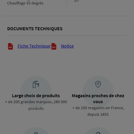
Classe
A+
Chauffage 55 degrés
triphasé
énergétique
Chauffage
55
degrés
DOCUMENTS TECHNIQUES
Documents techniques
Fiche Technique
Notice
Large choix de produits
Magasins proches de chez
vous
+ de 200 grandes marques, 280 000
+ de 100 magasins en France,
produits
depuis 1855