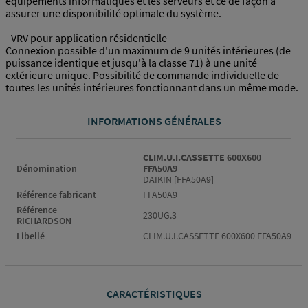
équipements informatiques et les serveurs et ce de façon à
assurer une disponibilité optimale du système.
- VRV pour application résidentielle
Connexion possible d'un maximum de 9 unités intérieures (de
puissance identique et jusqu'à la classe 71) à une unité
extérieure unique. Possibilité de commande individuelle de
toutes les unités intérieures fonctionnant dans un même mode.
INFORMATIONS GÉNÉRALES
Informations générales
CLIM.U.I.CASSETTE 600X600
Dénomination
FFA50A9
DAIKIN [FFA50A9]
Référence fabricant
FFA50A9
Référence
230UG.3
RICHARDSON
Libellé
CLIM.U.I.CASSETTE 600X600 FFA50A9
CARACTÉRISTIQUES