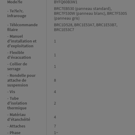
Mode?le
BYFQ60B3W1
BRC7EB530 (panneau standard),
- Te?le?c.
BRC7F530W (panneau blanc), BRC7F530S
infrarouge
(panneau gris)
- Télécommande
BRC1D528, BRC1E53A7, BRC1E53B7,
filaire
BRC1E53C7
- Manuel
d'installation et
1
d'exploitation
- Flexible
1
d'évacuation
- Collier de
1
serrage
- Rondelle pour
attache de
8
suspension
- Vis
4
- Tube
d'isolation
2
thermique
- Matériau
4
d'étanchéité
- Attaches
7
- Phase
1~