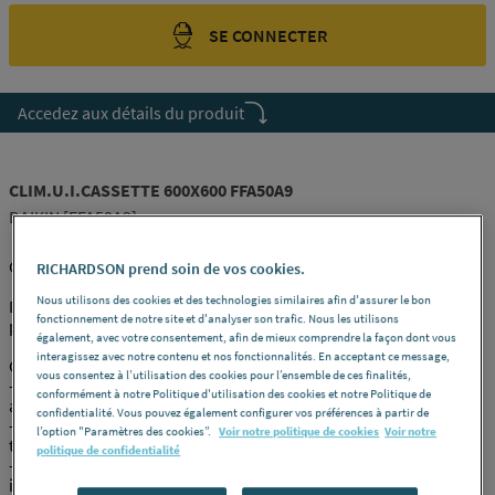
SE CONNECTER
Accedez aux détails du produit
CLIM.U.I.CASSETTE 600X600 FFA50A9
DAIKIN [FFA50A9]
Cassette UNIFIÉE 600*600 compacte SKY AIR
RICHARDSON prend soin de vos cookies.
Nous utilisons des cookies et des technologies similaires afin d'assurer le bon
Design unique sur le marché permettant une intégration bien à
fonctionnement de notre site et d'analyser son trafic. Nous les utilisons
plat dans le plafond
également, avec votre consentement, afin de mieux comprendre la façon dont vous
interagissez avec notre contenu et nos fonctionnalités. En acceptant ce message,
Caractéristiques du produit :
vous consentez à l’utilisation des cookies pour l’ensemble de ces finalités,
- Intégration bien à plat dans les dalles de plafonds
conformément à notre Politique d'utilisation des cookies et notre Politique de
architecturaux standard, avec saillie de 8 mm seulement
confidentialité. Vous pouvez également configurer vos préférences à partir de
- Mélange exceptionnel de design emblématique et d'excellence
l’option "Paramètres des cookies”.
Voir notre politique de cookies
Voir notre
technique avec une élégante finition blanc ou blanc et argent
politique de confidentialité
- La combinaison avec la technologie R-32 Bluevolution réduit l
impact environnemental (68 % par rapport au réfrigérant R-