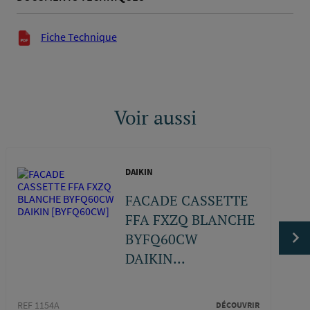
Documents techniques
Fiche Technique
Voir aussi
DAIKIN
FACADE CASSETTE
FFA FXZQ BLANCHE
BYFQ60CW
DAIKIN...
REF A
REF 1154A
DÉCOUVRIR