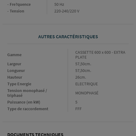
- Fre?quence
50 Hz
- Tension
220-240/220 V
AUTRES CARACTÉRISTIQUES
Gamme
CASSETTE 600 x 600 - EXTRA
Gamme
PLATE
Largeur
Largeur
57,50cm.
Longueur
Longueur
57,50cm.
Hauteur
Hauteur
26cm.
Type Energie
Type
ELECTRIQUE
Energie
Tension monophasé / 
Tension
MONOPHASÉ
triphasé
monophasé
Puissance (en kW)
Puissance
5
/
(en
triphasé
Type de raccordement
Type
FFF
kW)
de
raccordement
DOCUMENTS TECHNIQUES