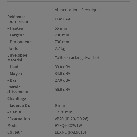
Caractéristiques
Alimentation e?lectrique
Référence
FFA50A9
fournisseur
- Hauteur
55 mm
- Largeur
700 mm
- Profondeur
700 mm
Poids
2.7 kg
Enveloppe
To?le en acier galvanise?
Material
- Haut
39.0 dBA
- Moyen
34.0 dBA
- Bas
27.0 dBA
Rafrai?
56.0 dBA
chissement
Chauffage
- Liquide DE
6 mm
- Gaz DE
12.70 mm
E?vacuation
VP20 (ID 20/OD 26)
Model
BYFQ60C2W1W
Couleur
BLANC (RAL9010)