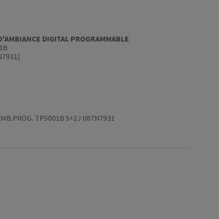
D'AMBIANCE DIGITAL PROGRAMMABLE
01B
N7931]
MB.PROG. TP5001B 5+2J 087N7931