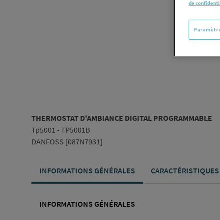
de confidenti
Paramètre
THERMOSTAT D'AMBIANCE DIGITAL PROGRAMMABLE
Tp5001 - TP5001B
DANFOSS [087N7931]
INFORMATIONS GÉNÉRALES
CARACTÉRISTIQUES
INFORMATIONS GÉNÉRALES