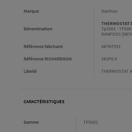
Informations générales
Marque
Danfoss
THERMOSTAT 
Dénomination
Tp5001 - TP50
DANFOSS [087
Référence fabricant
087N7931
Référence RICHARDSON
283P6.9
Libellé
THERMOSTAT A
CARACTÉRISTIQUES
Caractéristiques
Gamme
TP5001