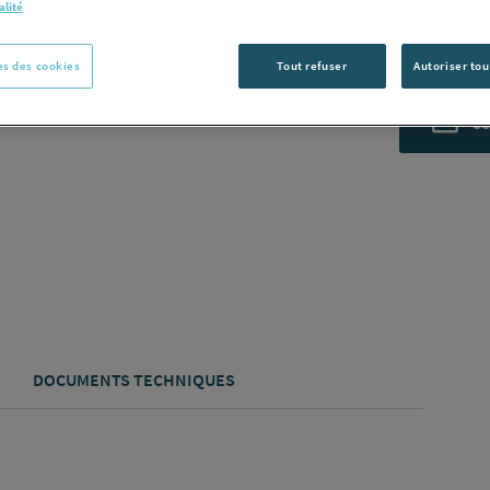
alité
Voir la desc
s des cookies
Tout refuser
Autoriser tou
Vous avez un p
C
DOCUMENTS TECHNIQUES