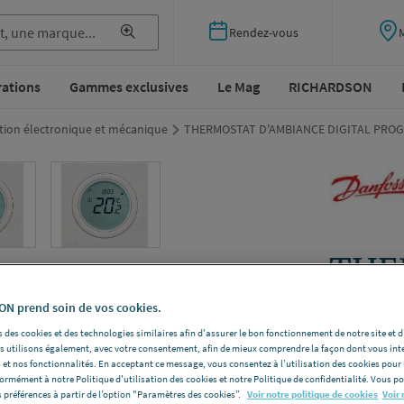
Rendez-vous
rations
Gammes exclusives
Le Mag
RICHARDSON
tion électronique et mécanique
THERMOSTAT D'AMBIANCE DIGITAL PRO
THE
D'A
N prend soin de vos cookies.
PRO
 des cookies et des technologies similaires afin d'assurer le bon fonctionnement de notre site et 
les utilisons également, avec votre consentement, afin de mieux comprendre la façon dont vous int
 et nos fonctionnalités. En acceptant ce message, vous consentez à l’utilisation des cookies pour 
formément à notre Politique d'utilisation des cookies et notre Politique de confidentialité. Vous 
DANFOSS 
 préférences à partir de l’option "Paramètres des cookies”.
Voir notre politique de cookies
Voir 
Tp5001 - TP