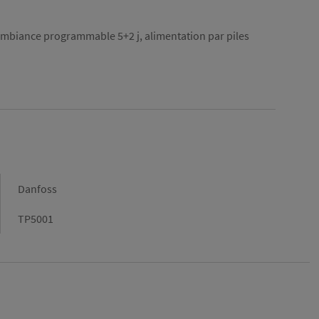
mbiance programmable 5+2 j, alimentation par piles
Marque
Danfoss
Gamme
TP5001