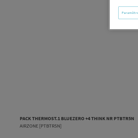
Paramètre
PACK THERMOST.1 BLUEZERO +4 THINK NR PTBTR5N
AIRZONE [PTBTR5N]