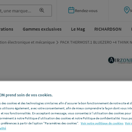
Rendez-vous
rations
Gammes exclusives
Le Mag
RICHARDSON
tion électronique et mécanique
PACK THERMOST.1 BLUEZERO +4 THINK 
PAC
BLU
N prend soin de vos cookies.
 des cookies et des technologies similaires afin d'assurer le bon fonctionnement de notre site et 
PTB
les utilisons également, avec votre consentement, afin de mieux comprendre la façon dont vous int
 et nos fonctionnalités. En acceptant ce message, vous consentez à l’utilisation des cookies pour 
[PT
formément à notre Politique d'utilisation des cookies et notre Politique de confidentialité. Vous 
 préférences à partir de l’option "Paramètres des cookies”.
Voir notre politique de cookies
Voir 
alité