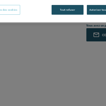
AIRZONE 
AIRZONE [P
s des cookies
Tout refuser
Autoriser tou
Voir la desc
Vous avez un p
C