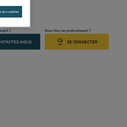
PTBTR5N
TBTR5N]
s les cookies
ription complète
rojet ?
Vous êtes un professionnel ?
ONTACTEZ-NOUS
SE CONNECTER