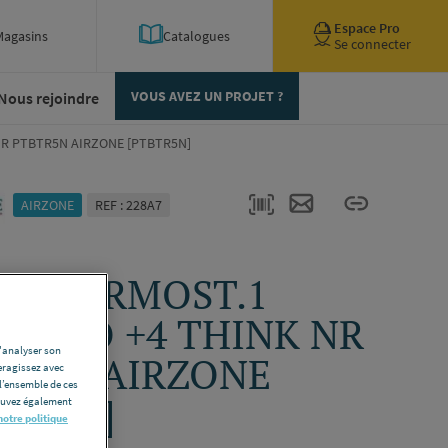
Espace Pro
Magasins
Catalogues
Se connecter
Nous rejoindre
VOUS AVEZ UN PROJET ?
NR PTBTR5N AIRZONE [PTBTR5N]
AIRZONE
REF : 228A7
K THERMOST.1
EZERO +4 THINK NR
d'analyser son
TR5N AIRZONE
eragissez avec
l’ensemble de ces
BTR5N]
pouvez également
notre politique