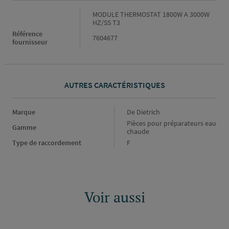
Caractéristiques
MODULE THERMOSTAT 1800W A 3000W
HZ/SS T3
Référence
7604677
fournisseur
AUTRES CARACTÉRISTIQUES
Marque
Marque
De Dietrich
Gamme
Pièces pour préparateurs eau
Gamme
chaude
Type de raccordement
Type
F
de
raccordement
Voir aussi