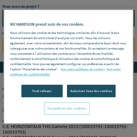
Vous avez un projet ?
CONTACTEZ-NOUS
RICHARDSON prend soin de vos cookies.
Nous utilisons des cookies et des technologies similaires afin d'assurer le bon
Vous êtes un professionnel ?
fonctionnement de notre site et d'analyser son trafic. Nous les utilisons
également, avec votre consentement, afin de mieux comprendre la façon dont vous
SE CONNECTER
interagissez avec notre contenu et nos fonctionnalités. En acceptant ce message,
vous consentez à l’utilisation des cookies pour l’ensemble de ces finalités,
conformément à notre Politique d'utilisation des cookies et notre Politique de
confidentialité. Vous pouvez également configurer vos préférences à partir de
Accedez aux détails du produit
l’option "Paramètres des cookies”.
Voir notre politique de cookies
Voir notre
politique de confidentialité
MODULE THERMOSTAT 1800-3000W 7604677
Tout refuser
Autoriser tous les cookies
DE DIETRICH PIECE RECHANGE BDR [7604677]
Paramètres des cookies
MODULE THERMOSTAT 1800W A 3000W HZ/SS T3
Cette pièce peut-être montée notamment sur les appareils :
C.E. HORIZONTAUX THS Gamme 2013 (100019791-100019792-
100019793)