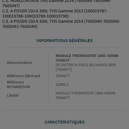
C.E. HORIZONTAUX THS Gamme 2014 (7605045-7605046-
7605047)
C.E. A POSER 150 A 300L THS Gamme 2013 (100019787-
100019788-100019789-100019790)
C.E. A POSER 150 A 300L THS Gamme 2014 (7605040-7605042-
7605043-7605044)
INFORMATIONS GÉNÉRALES
Informations générales
MODULE THERMOSTAT 1800-3000W
7604677
Dénomination
DE DIETRICH PIECE RECHANGE BDR
[7604677]
Référence fabricant
7604677
Référence
2288X.2
RICHARDSON
MODULE THERMOSTAT 1800-3000W
Libellé
7604677
CARACTÉRISTIQUES