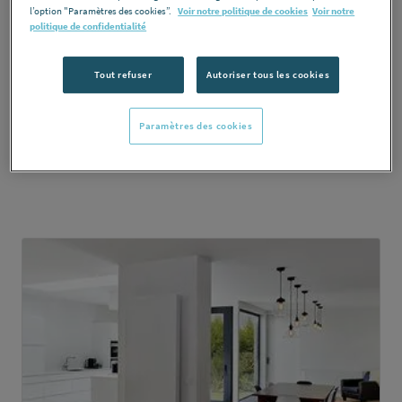
l’option "Paramètres des cookies”.
Voir notre politique de cookies
Voir notre
politique de confidentialité
Tout refuser
Autoriser tous les cookies
Radiateur fonte et plisse
Paramètres des cookies
DÉCOUVRIR