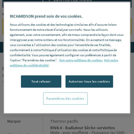
Vous êtes un professionnel ?
RICHARDSON prend soin de vos cookies.
Nous utilisons des cookies et des technologies similaires afin d'assurer le bon
SE CONNECTER
fonctionnement de notre site et d'analyser son trafic. Nous les utilisons
également, avec votre consentement, afin de mieux comprendre la façon dont vous
interagissez avec notre contenu et nos fonctionnalités. En acceptant ce message,
vous consentez à l’utilisation des cookies pour l’ensemble de ces finalités,
Accedez aux détails du produit
conformément à notre Politique d'utilisation des cookies et notre Politique de
confidentialité. Vous pouvez également configurer vos préférences à partir de
l’option "Paramètres des cookies”.
Voir notre politique de cookies
Voir notre
politique de confidentialité
RIVA 4 - Radiateur Sèche-serviettes
Mixte - avec soufflerie -
Puissance (w)
1500 -
Référence
471262
Tout refuser
Autoriser tous les cookies
THERMOR PACIFIC
Paramètres des cookies
INFORMATIONS GÉNÉRALES
Informations générales
Marque
Thermor pacific
RIVA 4 - Radiateur Sèche-serviettes
Mixte - avec soufflerie -
Puissance (w)
1500 -