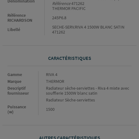
Dénomination
Référence
471262
THERMOR PACIFIC
Référence
245P6.8
RICHARDSON
SECHE-SERV.RIVA 4 1500W BLANC SATIN
Libellé
471262
CARACTÉRISTIQUES
Caractéristiques
Gamme
RIVA 4
Marque
THERMOR
Descriptif
Radiateur sèche-serviettes - Riva 4 mixte avec
fournisseur
soufflerie 1500W blanc satin
Radiateur Sèche-serviettes
Puissance
1500
(w)
AUTRES CARACTÉRISTIQUES