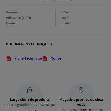
Gamme
Gamme
RIVA 4
Puissance (en W)
Puissance
1500
(en
Couleur
Couleur
BLANC
W)
DOCUMENTS TECHNIQUES
Documents techniques
Fiche Technique
Notice
Large choix de produits
Magasins proches de chez
vous
+ de 200 grandes marques, 280 000
+ de 100 magasins en France,
produits