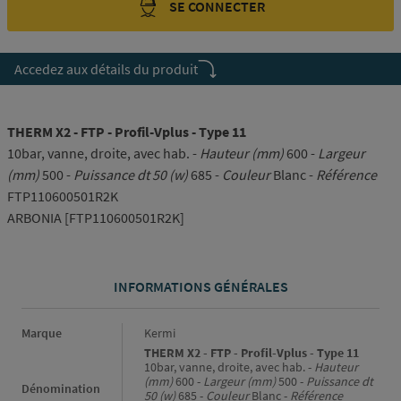
SE CONNECTER
Accedez aux détails du produit
THERM X2 - FTP - Profil-Vplus - Type 11
10bar, vanne, droite, avec hab. -
Hauteur (mm)
600 -
Largeur
(mm)
500 -
Puissance dt 50 (w)
685 -
Couleur
Blanc -
Référence
FTP110600501R2K
ARBONIA [FTP110600501R2K]
INFORMATIONS GÉNÉRALES
Informations générales
Marque
Kermi
THERM X2 - FTP - Profil-Vplus - Type 11
10bar, vanne, droite, avec hab. -
Hauteur
(mm)
600 -
Largeur (mm)
500 -
Puissance dt
Dénomination
50 (w)
685 -
Couleur
Blanc -
Référence