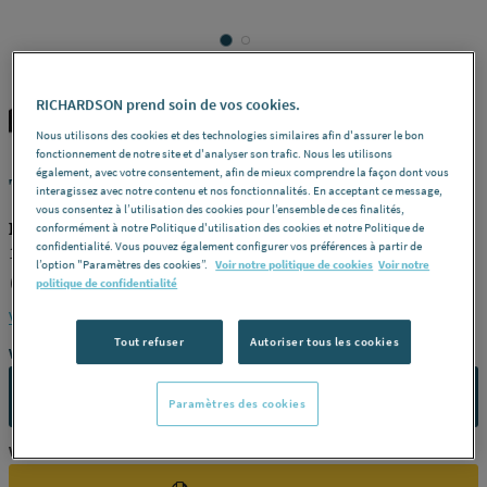
RICHARDSON prend soin de vos cookies.
KERMI
REF : 286RP
Nous utilisons des cookies et des technologies similaires afin d'assurer le bon
fonctionnement de notre site et d'analyser son trafic. Nous les utilisons
également, avec votre consentement, afin de mieux comprendre la façon dont vous
THERM X2 - FTP - Profil-Vplus - Type 11
interagissez avec notre contenu et nos fonctionnalités. En acceptant ce message,
vous consentez à l’utilisation des cookies pour l’ensemble de ces finalités,
KERMI FTP110600501R2K
conformément à notre Politique d'utilisation des cookies et notre Politique de
confidentialité. Vous pouvez également configurer vos préférences à partir de
10bar, vanne, droite, avec hab. -
Hauteur (mm)
600 -
Largeur
l’option "Paramètres des cookies”.
Voir notre politique de cookies
Voir notre
(mm)
500 -
Puissance dt 50 (w)
685 -
Couleur
Blanc -
Référence
politique de confidentialité
FTP110600501R2K
Voir la description complète
Tout refuser
Autoriser tous les cookies
Vous avez un projet ?
CONTACTEZ-NOUS
Paramètres des cookies
Vous êtes un professionnel ?