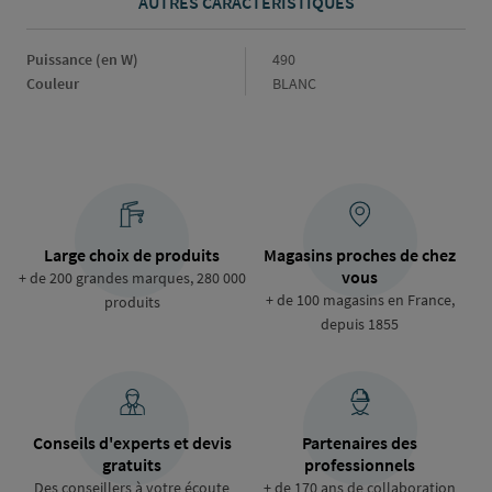
AUTRES CARACTÉRISTIQUES
Puissance (en W)
Puissance
490
(en
Couleur
Couleur
BLANC
W)
Large choix de produits
Magasins proches de chez
vous
+ de 200 grandes marques, 280 000
+ de 100 magasins en France,
produits
depuis 1855
Conseils d'experts et devis
Partenaires des
gratuits
professionnels
Des conseillers à votre écoute
+ de 170 ans de collaboration