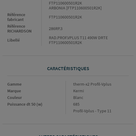
FTP110600501R2K
ARBONIA [FTP110600501R2K]
Référence
FTP110600501R2K
fabricant
Référence
286RP.3
RICHARDSON
RAD.PROF.VPLUS T11 490W DRTE
Libellé
FTP110600501R2K
CARACTÉRISTIQUES
Caractéristiques
Gamme
therm-x2 Profil-Vplus
Marque
Kermi
Couleur
Blanc
Puissance dt 50 (w)
685
Profil-Vplus - Type 11