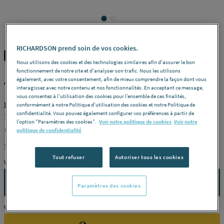
RICHARDSON prend soin de vos cookies.
KERMI
REF : 286RS
Nous utilisons des cookies et des technologies similaires afin d'assurer le bon
fonctionnement de notre site et d'analyser son trafic. Nous les utilisons
également, avec votre consentement, afin de mieux comprendre la façon dont vous
THERM X2 - FTP - Profil-Vplus - Type 11
interagissez avec notre contenu et nos fonctionnalités. En acceptant ce message,
vous consentez à l’utilisation des cookies pour l’ensemble de ces finalités,
KERMI FTP110600601R2K
conformément à notre Politique d'utilisation des cookies et notre Politique de
confidentialité. Vous pouvez également configurer vos préférences à partir de
10bar, vanne, droite, avec hab. -
Hauteur (mm)
600 -
Largeur
l’option "Paramètres des cookies”.
Voir notre politique de cookies
Voir notre
(mm)
600 -
Puissance dt 50 (w)
587 -
Couleur
Blanc -
Référence
politique de confidentialité
FTP110600601R2K
Voir la description complète
Tout refuser
Autoriser tous les cookies
Vous avez un projet ?
CONTACTEZ-NOUS
Paramètres des cookies
Vous êtes un professionnel ?