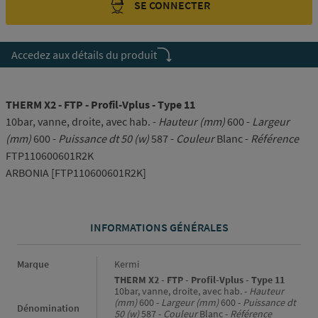
SE CONNECTER
Accedez aux détails du produit
THERM X2 - FTP - Profil-Vplus - Type 11
10bar, vanne, droite, avec hab. -
Hauteur (mm)
600 -
Largeur
(mm)
600 -
Puissance dt 50 (w)
587 -
Couleur
Blanc -
Référence
FTP110600601R2K
ARBONIA [FTP110600601R2K]
INFORMATIONS GÉNÉRALES
Informations générales
Marque
Kermi
THERM X2 - FTP - Profil-Vplus - Type 11
10bar, vanne, droite, avec hab. -
Hauteur
(mm)
600 -
Largeur (mm)
600 -
Puissance dt
Dénomination
50 (w)
587 -
Couleur
Blanc -
Référence