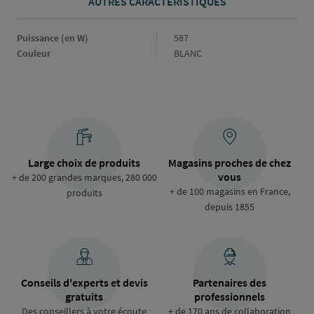
AUTRES CARACTÉRISTIQUES
Puissance (en W)
Puissance
587
(en
Couleur
Couleur
BLANC
W)
Large choix de produits
Magasins proches de chez
vous
+ de 200 grandes marques, 280 000
+ de 100 magasins en France,
produits
depuis 1855
Conseils d'experts et devis
Partenaires des
gratuits
professionnels
Des conseillers à votre écoute
+ de 170 ans de collaboration