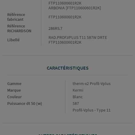
FTP110600601R2K
ARBONIA [FTP110600601R2K]
Référence
FTP110600601R2K
fabricant
Référence
286RS.7
RICHARDSON
RAD.PROF.VPLUS T11 587W DRTE
Libellé
FTP110600601R2K
CARACTÉRISTIQUES
Caractéristiques
Gamme
therm-x2 Profil-Vplus
Marque
Kermi
Couleur
Blanc
Puissance dt 50 (w)
587
Profil-Vplus - Type 11