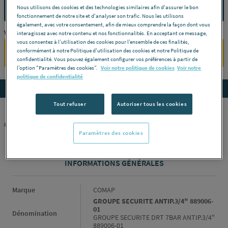
CONTACTEZ-NOUS
Nous utilisons des cookies et des technologies similaires afin d'assurer le bon
fonctionnement de notre site et d'analyser son trafic. Nous les utilisons
également, avec votre consentement, afin de mieux comprendre la façon dont vous
Vous êtes un professionnel ?
interagissez avec notre contenu et nos fonctionnalités. En acceptant ce message,
vous consentez à l’utilisation des cookies pour l’ensemble de ces finalités,
conformément à notre Politique d'utilisation des cookies et notre Politique de
SE CONNECTER
confidentialité. Vous pouvez également configurer vos préférences à partir de
l’option "Paramètres des cookies”.
Voir notre politique de cookies
Voir notre
politique de confidentialité
Accedez aux détails du produit
Tout refuser
Autoriser tous les cookies
GROUPE SECURITE DRT 7BAR ANTIP.3/4" 889006-01
Paramètres des cookies
INFORMATIONS GÉNÉRALES
Informations générales
Marque
COMAP
GROUPE SECURITE ANTIP.3/4" 889006-
01
Dénomination
GROUPE SECURITE DRT 7BAR ANTIP.3/4"
889006-01