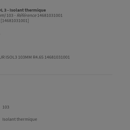
 3 - Isolant thermique
mm)
103 -
Référence
14681031001
[14681031001]
1
R ISOL3 103MM R4.65 14681031001
103
Isolant thermique