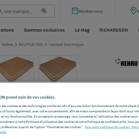
Rendez-vous
rations
Gammes exclusives
Le Mag
RICHARDSON
Dalles
RAUPUR ISOL 3 - Isolant thermique
RAUP
N prend soin de vos cookies.
ther
 des cookies et des technologies similaires afin d'assurer le bon fonctionnement de notre site et 
les utilisons également, avec votre consentement, afin de mieux comprendre la façon dont vous int
REHAU 14
 et nos fonctionnalités. En acceptant ce message, vous consentez à l’utilisation des cookies pour 
formément à notre Politique d'utilisation des cookies et notre Politique de confidentialité. Vous 
Epaisseur (
 préférences à partir de l’option "Paramètres des cookies”.
Voir notre politique de cookies
Voir 
alité
Voir la desc