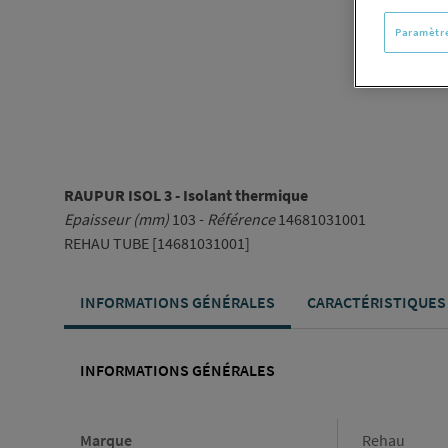
Paramètre
RAUPUR ISOL 3 - Isolant thermique
Epaisseur (mm)
103 -
Référence
14681031001
REHAU TUBE [14681031001]
INFORMATIONS GÉNÉRALES
CARACTÉRISTIQUES
INFORMATIONS GÉNÉRALES
Informations générales
Marque
Rehau