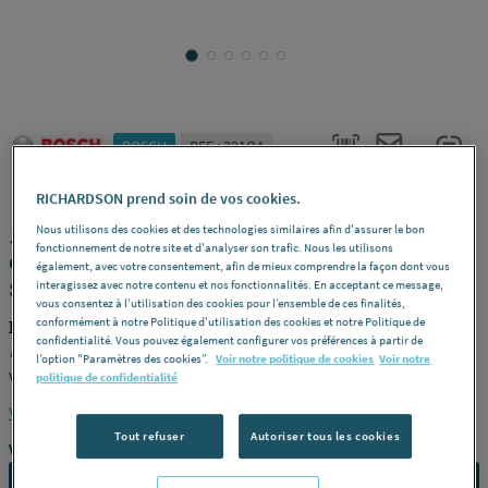
BOSCH
REF : 321Q4
RICHARDSON prend soin de vos cookies.
5700 IWT - Chaudière murale à
Nous utilisons des cookies et des technologies similaires afin d'assurer le bon
fonctionnement de notre site et d'analyser son trafic. Nous les utilisons
condensation + ballon d'eau chaude
également, avec votre consentement, afin de mieux comprendre la façon dont vous
stratification en inox
interagissez avec notre contenu et nos fonctionnalités. En acceptant ce message,
vous consentez à l’utilisation des cookies pour l’ensemble de ces finalités,
conformément à notre Politique d'utilisation des cookies et notre Politique de
BOSCH 7716701551
confidentialité. Vous pouvez également configurer vos préférences à partir de
Modèle
GC5700iWT 24/42 S -
Puissance (kw)
22 -
Raccordement
l’option "Paramètres des cookies”.
Voir notre politique de cookies
Voir notre
Ventouse -
Référence
7716701551
politique de confidentialité
Voir la description complète
Tout refuser
Autoriser tous les cookies
Vous avez un projet ?