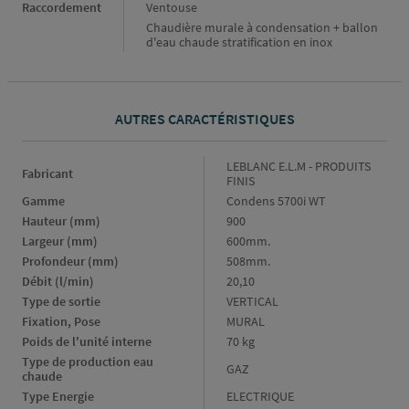
Raccordement
Ventouse
Chaudière murale à condensation + ballon
d'eau chaude stratification en inox
AUTRES CARACTÉRISTIQUES
Fabricant
LEBLANC E.L.M - PRODUITS
Fabricant
FINIS
Gamme
Gamme
Condens 5700i WT
Hauteur (mm)
Hauteur
900
(mm)
Largeur (mm)
Largeur
600mm.
(mm)
Profondeur (mm)
Profondeur
508mm.
(mm)
Débit (l/min)
Débit
20,10
(l/min)
Type de sortie
Type
VERTICAL
de
Fixation, Pose
Fixation,
MURAL
sortie
Pose
Poids de l'unité interne
Poids
70 kg
de
Type de production eau 
Type
GAZ
l'unité
chaude
de
interne
Type Energie
Type
ELECTRIQUE
production