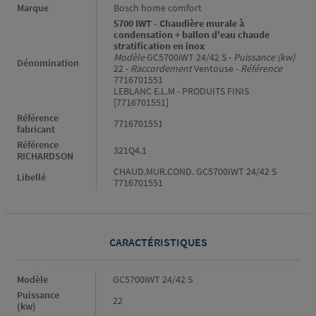
Informations générales
Marque
Bosch home comfort
5700 IWT - Chaudière murale à
condensation + ballon d'eau chaude
stratification en inox
Modèle
GC5700iWT 24/42 S -
Puissance (kw)
Dénomination
22 -
Raccordement
Ventouse -
Référence
7716701551
LEBLANC E.L.M - PRODUITS FINIS
[7716701551]
Référence
7716701551
fabricant
Référence
321Q4.1
RICHARDSON
CHAUD.MUR.COND. GC5700IWT 24/42 S
Libellé
7716701551
CARACTÉRISTIQUES
Caractéristiques
Modèle
GC5700iWT 24/42 S
Puissance
22
(kw)