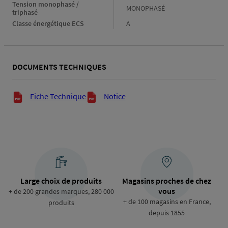
Energie
eau
Tension monophasé / 
Tension
MONOPHASÉ
chaude
triphasé
monophasé
Classe énergétique ECS
Classe
A
/
énergétique
triphasé
ECS
DOCUMENTS TECHNIQUES
Documents techniques
Fiche Technique
Notice
Large choix de produits
Magasins proches de chez
vous
+ de 200 grandes marques, 280 000
+ de 100 magasins en France,
produits
depuis 1855