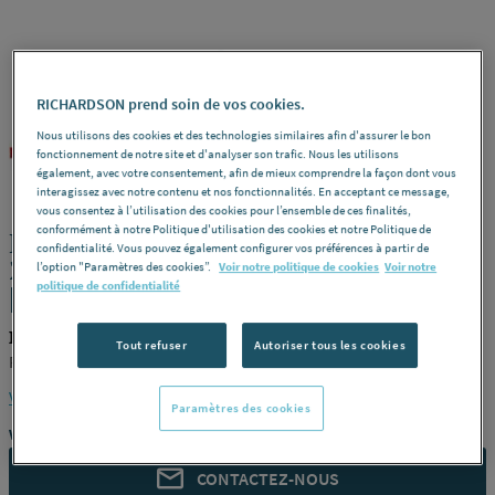
RICHARDSON prend soin de vos cookies.
Nous utilisons des cookies et des technologies similaires afin d'assurer le bon
POUJOULAT
REF : 2274E
fonctionnement de notre site et d'analyser son trafic. Nous les utilisons
également, avec votre consentement, afin de mieux comprendre la façon dont vous
interagissez avec notre contenu et nos fonctionnalités. En acceptant ce message,
vous consentez à l’utilisation des cookies pour l’ensemble de ces finalités,
conformément à notre Politique d'utilisation des cookies et notre Politique de
ELEMENT DROIT 1150 200 TI316
confidentialité. Vous pouvez également configurer vos préférences à partir de
21200017/9999 POUJOULAT
l’option "Paramètres des cookies”.
Voir notre politique de cookies
Voir notre
politique de confidentialité
[21200017/9999]
POUJOULAT 21200017/9999
Tout refuser
Autoriser tous les cookies
POUJOULAT [21200017/9999]
Voir la description complète
Paramètres des cookies
Vous avez un projet ?
CONTACTEZ-NOUS