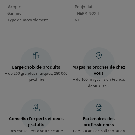
Marque
Marque
Poujoulat
Gamme
Gamme
THERMINOX TI
Type de raccordement
Type
MF
de
raccordement
Large choix de produits
Magasins proches de chez
vous
+ de 200 grandes marques, 280 000
+ de 100 magasins en France,
produits
depuis 1855
Conseils d'experts et devis
Partenaires des
gratuits
professionnels
Des conseillers à votre écoute
+ de 170 ans de collaboration