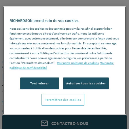
RICHARDSON prend soin de vos cookies.
Nous utilisons des cookies et des technologies similaires afin d'assurer le bon
fonctionnement de notre site et d'analyser son trafic. Nous les utilisons
TEN
REF : 2276A
également, avec votre consentement, afin de mieux comprendre la façon dont vous
interagissez avec notre contenu et nos fonctionnalités. En acceptant ce message,
vous consentez à l’utilisation des cookies pour l’ensemble de ces finalités,
conformément à notre Politique d'utilisation des cookies et notre Politique de
confidentialité. Vous pouvez également configurer vos préférences à partir de
COUDE 90 EMAIL NOIR MAT 97 342422
l’option "Paramètres des cookies”.
Voir notre politique de cookies
Voir notre
TOLERIE EMAILLERIE NANT-SETEN
politique de confidentialité
[342422]
Tout refuser
Autoriser tous les cookies
TEN 342422
TOLERIE EMAILLERIE NANT-SETEN [342422]
Paramètres des cookies
Voir la description complète
Vous avez un projet ?
CONTACTEZ-NOUS