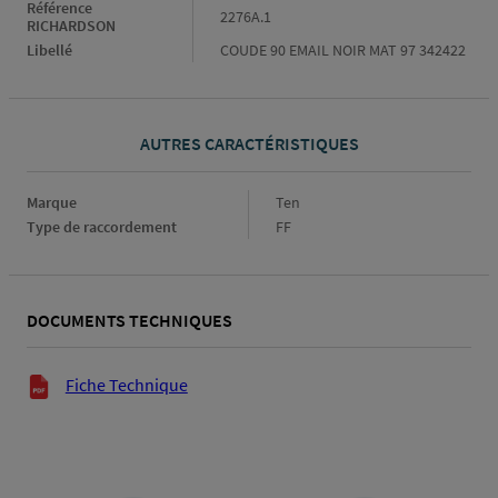
Référence
2276A.1
RICHARDSON
Libellé
COUDE 90 EMAIL NOIR MAT 97 342422
AUTRES CARACTÉRISTIQUES
Marque
Marque
Ten
Type de raccordement
Type
FF
de
raccordement
DOCUMENTS TECHNIQUES
Documents techniques
Fiche Technique