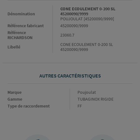
Informations générales
CONE ECOULEMENT 0-200 SL
Dénomination
45200090/9999
POUJOULAT [45200090/9999]
Référence fabricant
45200090/9999
Référence
23060.7
RICHARDSON
CONE ECOULEMENT 0-200 SL
Libellé
45200090/9999
AUTRES CARACTÉRISTIQUES
Marque
Marque
Poujoulat
Gamme
Gamme
TUBAGINOX RIGIDE
Type de raccordement
Type
FF
de
raccordement