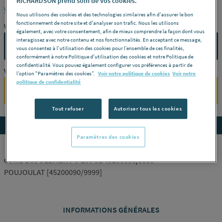
RICHARDSON prend soin de vos cookies.
Voir la description complète
Nous utilisons des cookies et des technologies similaires afin d'assurer le bon
fonctionnement de notre site et d'analyser son trafic. Nous les utilisons
Vous avez un projet ?
également, avec votre consentement, afin de mieux comprendre la façon dont vous
interagissez avec notre contenu et nos fonctionnalités. En acceptant ce message,
CONTACTEZ-NOUS
vous consentez à l’utilisation des cookies pour l’ensemble de ces finalités,
conformément à notre Politique d'utilisation des cookies et notre Politique de
confidentialité. Vous pouvez également configurer vos préférences à partir de
Vous êtes un professionnel ?
l’option "Paramètres des cookies”.
Voir notre politique de cookies
Voir notre
politique de confidentialité
SE CONNECTER
Tout refuser
Autoriser tous les cookies
Accedez aux détails du produit
Paramètres des cookies
CONE ECOULEMENT 0-200 SL 45200090/9999
POUJOULAT [45200090/9999]
INFORMATIONS GÉNÉRALES