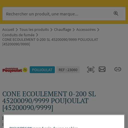
Accueil
Tous les produits
Chauffage
Accessoires
Conduits de fumée
CONE ECOULEMENT 0-200 SL 45200090/9999 POUJOULAT
[45200090/9999]
POUJOULAT
REF : 23060
CONE ECOULEMENT 0-200 SL
45200090/9999 POUJOULAT
[45200090/9999]
POUJOULAT 45200090/9999
POUJOULAT [45200090/9999]