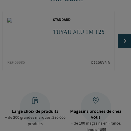
STANDARD
TUYAU ALU 1M 125
REF 09985
DÉCOUVRIR
REF 0
Large choix de produits
Magasins proches de chez
vous
+ de 200 grandes marques, 280 000
+ de 100 magasins en France,
produits
depuis 1855