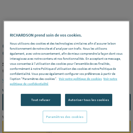
STANDARD
REF : 32143
RICHARDSON prend soin de vos cookies.
Nous utilisons des cookies et des technologies similaires afin d'assurer le bon
CONDUITS RIGIDES ALUMINIUM POUR
fonctionnement de notre site et d'analyser son trafic. Nous les utilisons
GAZ - Tuyau
également, avec votre consentement, afin de mieux comprendre la façon dont vous
interagissez avec notre contenu et nos fonctionnalités. En acceptant ce message,
STANDARD PRODUIT-32143
vous consentez à l’utilisation des cookies pour l’ensemble de ces finalités,
conformément à notre Politique d'utilisation des cookies et notre Politique de
tuyau 0,50 m
confidentialité. Vous pouvez également configurer vos préférences à partir de
l’option "Paramètres des cookies”.
Voir notre politique de cookies
Voir notre
Voir la description complète
politique de confidentialité
Vous avez un projet ?
Tout refuser
Autoriser tous les cookies
CONTACTEZ-NOUS
Paramètres des cookies
Vous êtes un professionnel ?
SE CONNECTER