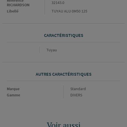
Référence
32143.0
RICHARDSON
Libellé
TUYAU ALU 0M50 125
CARACTÉRISTIQUES
Caractéristiques
Tuyau
AUTRES CARACTÉRISTIQUES
Marque
Marque
Standard
Gamme
Gamme
DIVERS
Voir aussi