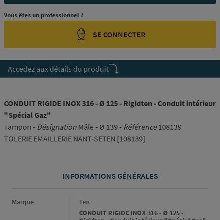
Vous êtes un professionnel ?
SE CONNECTER
Accedez aux détails du produit
CONDUIT RIGIDE INOX 316 - Ø 125 - Rigidten - Conduit intérieur
"Spécial Gaz"
Tampon -
Désignation
Mâle - Ø 139 -
Référence
108139
TOLERIE EMAILLERIE NANT-SETEN [108139]
INFORMATIONS GÉNÉRALES
Informations générales
Marque
Ten
CONDUIT RIGIDE INOX 316 - Ø 125 -