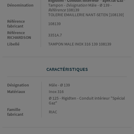
Rigidten - Conduit intérieur "Spécial Gaz"
Dénomination
Tampon -
Désignation
Mâle - Ø 139 -
Référence
108139
TOLERIE EMAILLERIE NANT-SETEN [108139]
Référence
108139
fabricant
Référence
3351A.7
RICHARDSON
Libellé
TAMPON MALE INOX 316 139 108139
CARACTÉRISTIQUES
Caractéristiques
Désignation
Mâle - Ø 139
Matériaux
Inox 316
Ø 125 - Rigidten - Conduit intérieur "Spécial
Gaz"
Famille
RIAC
fabricant