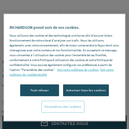
RICHARDSON prend soin de vos cookies.
Nous utilisons des cookies et des technologies similaires afin d'assurer le bon
TEN
REF : 3351A
fonctionnement de notre site et d'analyser son trafic. Nous les utilisons
également, avec votre consentement, afin de mieux comprendre la façon dont vous
interagissez avec notre contenu et nos fonctionnalités. En acceptant ce message,
vous consentez à l’utilisation des cookies pour l’ensemble de ces finalités,
CONDUIT RIGIDE INOX 316 - Ø 125 -
conformément à notre Politique d'utilisation des cookies et notre Politique de
confidentialité. Vous pouvez également configurer vos préférences à partir de
Rigidten - Conduit intérieur "Spécial
l’option "Paramètres des cookies”.
Voir notre politique de cookies
Voir notre
Gaz"
politique de confidentialité
TEN 108139
Tout refuser
Autoriser tous les cookies
Tampon -
Désignation
Mâle - Ø 139 -
Référence
108139
Voir la description complète
Paramètres des cookies
Vous avez un projet ?
CONTACTEZ-NOUS