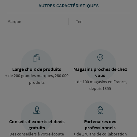
AUTRES CARACTÉRISTIQUES
Marque
Marque
Ten
Large choix de produits
Magasins proches de chez
vous
+ de 200 grandes marques, 280 000
+ de 100 magasins en France,
produits
depuis 1855
Conseils d'experts et devis
Partenaires des
gratuits
professionnels
Des conseillers à votre écoute
+ de 170 ans de collaboration