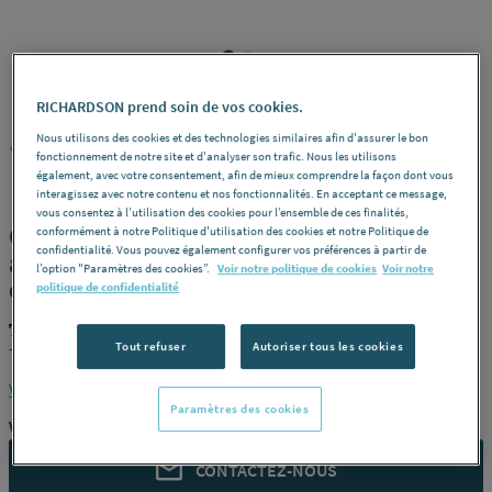
RICHARDSON prend soin de vos cookies.
Nous utilisons des cookies et des technologies similaires afin d'assurer le bon
TEN
REF : 25246
fonctionnement de notre site et d'analyser son trafic. Nous les utilisons
également, avec votre consentement, afin de mieux comprendre la façon dont vous
interagissez avec notre contenu et nos fonctionnalités. En acceptant ce message,
vous consentez à l’utilisation des cookies pour l’ensemble de ces finalités,
CONDUIT RIGIDE ALUMINIE - Pour
conformément à notre Politique d'utilisation des cookies et notre Politique de
confidentialité. Vous pouvez également configurer vos préférences à partir de
appareil au fioul, bois et charbon au
l’option "Paramètres des cookies”.
Voir notre politique de cookies
Voir notre
conduit de fumée.
politique de confidentialité
TEN 107180
Tout refuser
Autoriser tous les cookies
Tampon pour manchette -
Modèle
Ø 180 -
Référence
107180
Voir la description complète
Paramètres des cookies
Vous avez un projet ?
CONTACTEZ-NOUS