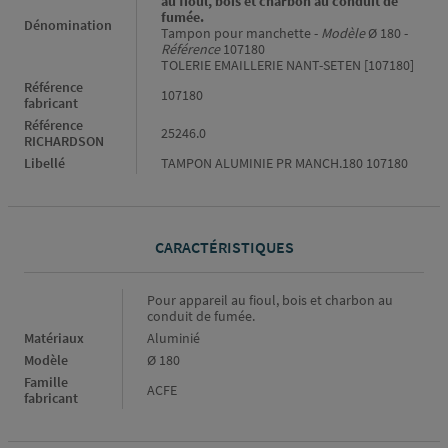
au fioul, bois et charbon au conduit de
fumée.
Dénomination
Tampon pour manchette -
Modèle
Ø 180 -
Référence
107180
TOLERIE EMAILLERIE NANT-SETEN [107180]
Référence
107180
fabricant
Référence
25246.0
RICHARDSON
Libellé
TAMPON ALUMINIE PR MANCH.180 107180
CARACTÉRISTIQUES
Caractéristiques
Pour appareil au fioul, bois et charbon au
conduit de fumée.
Matériaux
Aluminié
Modèle
Ø 180
Famille
ACFE
fabricant