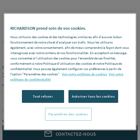
RICHARDSON prend soin de vos cookies.
Nous utilisons des cookies et des technologies similaires afin d'assurer le bon
TEN
REF : 4632U
fonctionnement de notre site et d'analyser son trafic. Nous les utilisons
également, avec votre consentement, afin de mieux comprendre la façon dont vous
interagissez avec notre contenu et nos fonctionnalités. En acceptant ce message,
vous consentez à l’utilisation des cookies pour l’ensemble de ces finalités,
conformément à notre Politique d'utilisation des cookies et notre Politique de
CONDUIT BIOTEN INOX 316 / ACIER -
confidentialité. Vous pouvez également configurer vos préférences à partir de
SPECIAL POELE A PELLETS - Terminal
l’option "Paramètres des cookies”.
Voir notre politique de cookies
Voir notre
politique de confidentialité
TEN 477910
Terminal horizontal -
Modèle
Lg 870 mm -
Diamètre (mm)
Tout refuser
Autoriser tous les cookies
100/150 -
Référence
477910
Voir la description complète
Paramètres des cookies
Vous avez un projet ?
CONTACTEZ-NOUS