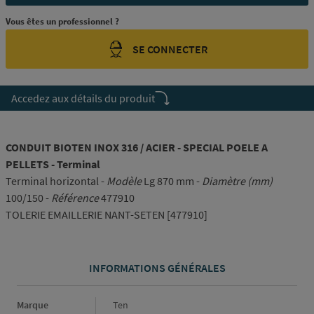
Vous êtes un professionnel ?
SE CONNECTER
Accedez aux détails du produit
CONDUIT BIOTEN INOX 316 / ACIER - SPECIAL POELE A
PELLETS - Terminal
Terminal horizontal -
Modèle
Lg 870 mm -
Diamètre (mm)
100/150 -
Référence
477910
TOLERIE EMAILLERIE NANT-SETEN [477910]
INFORMATIONS GÉNÉRALES
Informations générales
Marque
Ten