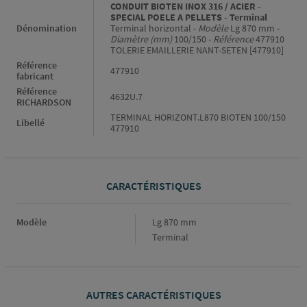
CONDUIT BIOTEN INOX 316 / ACIER -
SPECIAL POELE A PELLETS - Terminal
Dénomination
Terminal horizontal -
Modèle
Lg 870 mm -
Diamètre (mm)
100/150 -
Référence
477910
TOLERIE EMAILLERIE NANT-SETEN [477910]
Référence
477910
fabricant
Référence
4632U.7
RICHARDSON
TERMINAL HORIZONT.L870 BIOTEN 100/150
Libellé
477910
CARACTÉRISTIQUES
Caractéristiques
Modèle
Lg 870 mm
Terminal
AUTRES CARACTÉRISTIQUES