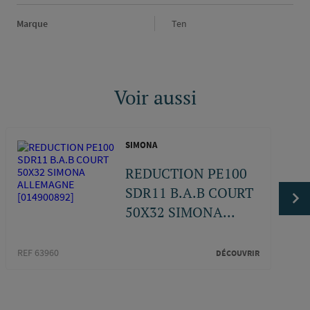
Marque
Marque
Ten
Voir aussi
SIMONA
REDUCTION PE100
SDR11 B.A.B COURT
50X32 SIMONA...
REF 63960
REF 8
DÉCOUVRIR