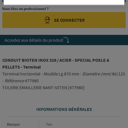
Vous êtes un professionnel ?
SE CONNECTER
Accedez aux détails du produit
CONDUIT BIOTEN INOX 316 / ACIER - SPECIAL POELE A
PELLETS - Terminal
Terminal horizontal -
Modèle
Lg 870 mm -
Diamètre (mm)
80/125
-
Référence
477980
TOLERIE EMAILLERIE NANT-SETEN [477980]
INFORMATIONS GÉNÉRALES
Informations générales
Marque
Ten