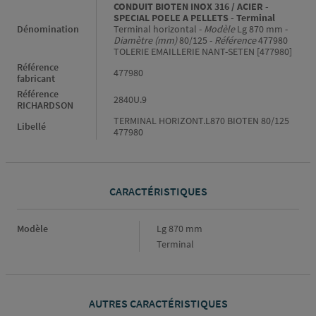
CONDUIT BIOTEN INOX 316 / ACIER -
SPECIAL POELE A PELLETS - Terminal
Dénomination
Terminal horizontal -
Modèle
Lg 870 mm -
Diamètre (mm)
80/125 -
Référence
477980
TOLERIE EMAILLERIE NANT-SETEN [477980]
Référence
477980
fabricant
Référence
2840U.9
RICHARDSON
TERMINAL HORIZONT.L870 BIOTEN 80/125
Libellé
477980
CARACTÉRISTIQUES
Caractéristiques
Modèle
Lg 870 mm
Terminal
AUTRES CARACTÉRISTIQUES