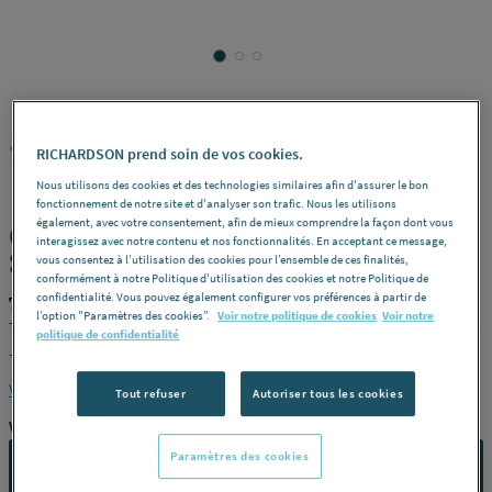
TEN
REF : 2840U
RICHARDSON prend soin de vos cookies.
Nous utilisons des cookies et des technologies similaires afin d'assurer le bon
fonctionnement de notre site et d'analyser son trafic. Nous les utilisons
également, avec votre consentement, afin de mieux comprendre la façon dont vous
CONDUIT BIOTEN INOX 316 / ACIER -
interagissez avec notre contenu et nos fonctionnalités. En acceptant ce message,
SPECIAL POELE A PELLETS - Terminal
vous consentez à l’utilisation des cookies pour l’ensemble de ces finalités,
conformément à notre Politique d'utilisation des cookies et notre Politique de
confidentialité. Vous pouvez également configurer vos préférences à partir de
TEN 477980
l’option "Paramètres des cookies”.
Voir notre politique de cookies
Voir notre
Terminal horizontal -
Modèle
Lg 870 mm -
Diamètre (mm)
80/125
politique de confidentialité
-
Référence
477980
Voir la description complète
Tout refuser
Autoriser tous les cookies
Vous avez un projet ?
Paramètres des cookies
CONTACTEZ-NOUS