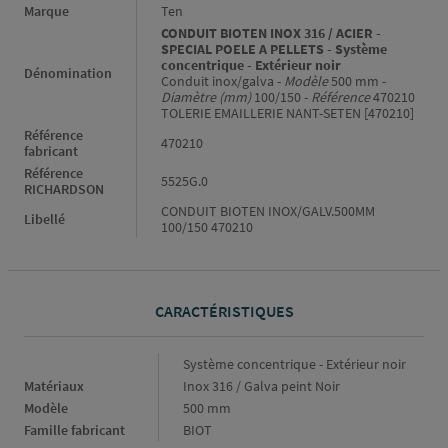
Informations générales
Marque
Ten
CONDUIT BIOTEN INOX 316 / ACIER -
SPECIAL POELE A PELLETS - Système
concentrique - Extérieur noir
Dénomination
Conduit inox/galva -
Modèle
500 mm -
Diamètre (mm)
100/150 -
Référence
470210
TOLERIE EMAILLERIE NANT-SETEN [470210]
Référence
470210
fabricant
Référence
5525G.0
RICHARDSON
CONDUIT BIOTEN INOX/GALV.500MM
Libellé
100/150 470210
CARACTÉRISTIQUES
Caractéristiques
Système concentrique - Extérieur noir
Matériaux
Inox 316 / Galva peint Noir
Modèle
500 mm
Famille fabricant
BIOT