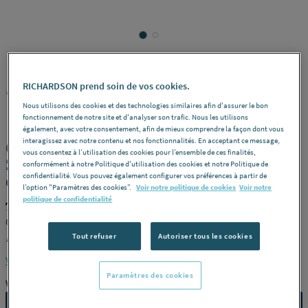
RICHARDSON prend soin de vos cookies.
TEN
REF : 5525G
Nous utilisons des cookies et des technologies similaires afin d'assurer le bon
fonctionnement de notre site et d'analyser son trafic. Nous les utilisons
également, avec votre consentement, afin de mieux comprendre la façon dont vous
interagissez avec notre contenu et nos fonctionnalités. En acceptant ce message,
CONDUIT BIOTEN INOX 316 / ACIER -
vous consentez à l’utilisation des cookies pour l’ensemble de ces finalités,
SPECIAL POELE A PELLETS - Système
conformément à notre Politique d'utilisation des cookies et notre Politique de
concentrique - Extérieur noir
confidentialité. Vous pouvez également configurer vos préférences à partir de
l’option "Paramètres des cookies”.
Voir notre politique de cookies
Voir notre
politique de confidentialité
TEN 470210
Conduit inox/galva -
Modèle
500 mm -
Diamètre (mm)
100/150 -
Référence
470210
Tout refuser
Autoriser tous les cookies
Voir la description complète
Paramètres des cookies
Vous avez un projet ?