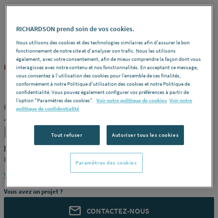
RICHARDSON prend soin de vos cookies.
Nous utilisons des cookies et des technologies similaires afin d'assurer le bon
fonctionnement de notre site et d'analyser son trafic. Nous les utilisons
également, avec votre consentement, afin de mieux comprendre la façon dont vous
POUJOULAT
REF : 2276F
interagissez avec notre contenu et nos fonctionnalités. En acceptant ce message,
vous consentez à l’utilisation des cookies pour l’ensemble de ces finalités,
conformément à notre Politique d'utilisation des cookies et notre Politique de
confidentialité. Vous pouvez également configurer vos préférences à partir de
l’option "Paramètres des cookies”.
Voir notre politique de cookies
Voir notre
CHAPEAU PARE PLUIE 0-180 SLCD
politique de confidentialité
45180178/9999 POUJOULAT
[45180178/9999]
Tout refuser
Autoriser tous les cookies
POUJOULAT 45180178/9999
POUJOULAT [45180178/9999]
Paramètres des cookies
Voir la description complète
Vous avez un projet ?
CONTACTEZ-NOUS