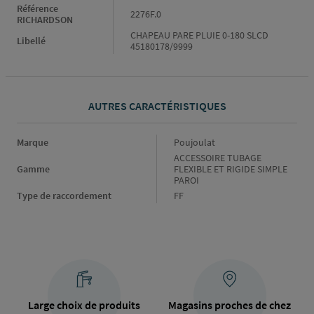
Référence
2276F.0
RICHARDSON
CHAPEAU PARE PLUIE 0-180 SLCD
Libellé
45180178/9999
AUTRES CARACTÉRISTIQUES
Marque
Marque
Poujoulat
Gamme
ACCESSOIRE TUBAGE
Gamme
FLEXIBLE ET RIGIDE SIMPLE
PAROI
Type de raccordement
Type
FF
de
raccordement
Large choix de produits
Magasins proches de chez