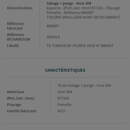
tubage + purge - Inox 304
Dénomination
Equerre -
Ø int./ext. (mm)
97/103 -
Piquage
Femelle -
Référence
886097
TOLERIE EMAILLERIE NANT-SETEN [886097]
Référence
886097
fabricant
Référence
38343.0
RICHARDSON
Libellé
TE TUBAGE 90 +PURGE INOX 97 886097
CARACTÉRISTIQUES
Caractéristiques
Té de tubage + purge - Inox 304
Matériaux
Inox 304
Øint./ext. (mm)
97/103
Piquage
Femelle
Famille fabricant
ACCI