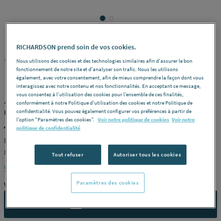
RICHARDSON prend soin de vos cookies.
TEN
REF : 38343
Nous utilisons des cookies et des technologies similaires afin d'assurer le bon
fonctionnement de notre site et d'analyser son trafic. Nous les utilisons
également, avec votre consentement, afin de mieux comprendre la façon dont vous
interagissez avec notre contenu et nos fonctionnalités. En acceptant ce message,
vous consentez à l’utilisation des cookies pour l’ensemble de ces finalités,
ACCESSOIRES TUBAGE FLEXIBLE - Té
conformément à notre Politique d'utilisation des cookies et notre Politique de
de tubage + purge - Inox 304
confidentialité. Vous pouvez également configurer vos préférences à partir de
l’option "Paramètres des cookies”.
Voir notre politique de cookies
Voir notre
TEN 886097
politique de confidentialité
Equerre -
Ø int./ext. (mm)
97/103 -
Piquage
Femelle -
Référence
886097
Tout refuser
Autoriser tous les cookies
Voir la description complète
Paramètres des cookies
Vous avez un projet ?
CONTACTEZ-NOUS