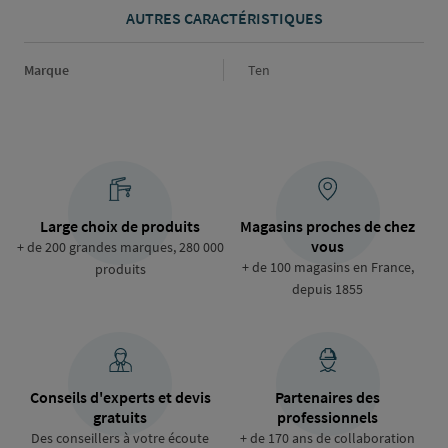
AUTRES CARACTÉRISTIQUES
Marque
Marque
Ten
Large choix de produits
Magasins proches de chez
vous
+ de 200 grandes marques, 280 000
+ de 100 magasins en France,
produits
depuis 1855
Conseils d'experts et devis
Partenaires des
gratuits
professionnels
Des conseillers à votre écoute
+ de 170 ans de collaboration