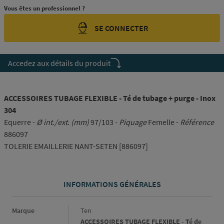
Vous êtes un professionnel ?
SE CONNECTER
Accedez aux détails du produit
ACCESSOIRES TUBAGE FLEXIBLE - Té de tubage + purge - Inox
304
Equerre -
Ø int./ext. (mm)
97/103 -
Piquage
Femelle -
Référence
886097
TOLERIE EMAILLERIE NANT-SETEN [886097]
INFORMATIONS GÉNÉRALES
Informations générales
Marque
Ten
ACCESSOIRES TUBAGE FLEXIBLE - Té de