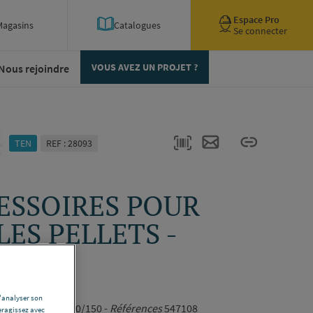
Espace Pro
Magasins
Catalogues
Se connecter
Nous rejoindre
VOUS AVEZ UN PROJET ?
TEN
REF : 28093
ESSOIRES POUR
LES PELLETS -
ort
8
d'analyser son
 -
Diamètre
Ø 100/150 -
Références
547108
eragissez avec