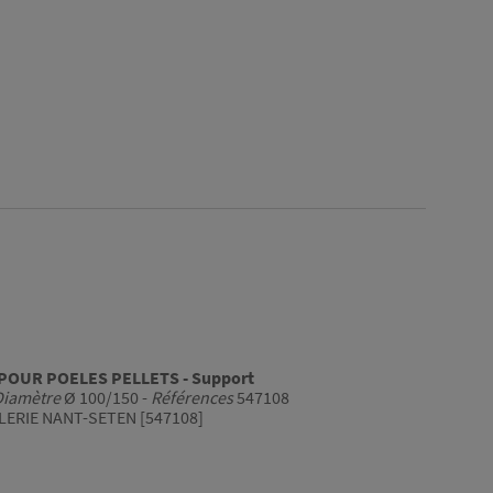
POUR POELES PELLETS - Support
Diamètre
Ø 100/150 -
Références
547108
LERIE NANT-SETEN [547108]