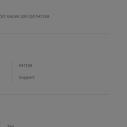
IT GALVA 100-150 547108
547108
Support
Marque
Ten