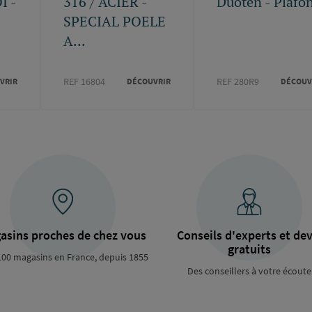
I -
316 / ACIER -
Duoten - Plafo
SPECIAL POELE
A...
REF 16804
REF 280R9
VRIR
DÉCOUVRIR
DÉCOUV
asins proches de chez vous
Conseils d'experts et dev
gratuits
100 magasins en France, depuis 1855
Des conseillers à votre écoute