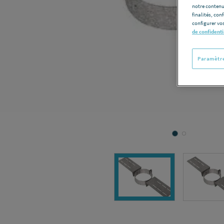
notre contenu
finalités, con
configurer vos
de confidenti
Paramètre