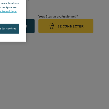
l’ensemble de ces
ription complète
pouvez également
notre politique
rojet ?
Vous êtes un professionnel ?
ONTACTEZ-NOUS
SE CONNECTER
s les cookies