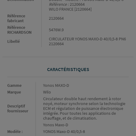
Référence :
2120664
WILO FRANCE [2120664]
Référence
2120664
fabricant
Référence
5476W.9
RICHARDSON
CIRCULATEUR YONOS MAXO-D 40/0,5-8 PN6
Libellé
2120664
CARACTÉRISTIQUES
Caractéristiques
Gamme
Yonos MAXO-D
Marque
Wilo
Circulateur double haut rendement à rotor
noyé, moteur synchrone selon la technologie
Descriptif
ECM et régulation de puissance électronique
fournisseur
intégrée. Pour toutes les applications de
chauffage, et de climatisation.
Yonos Maxo-D
Modèle :
YONOS Maxo-D 40/0,5-8