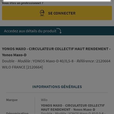
Vous êtes un professionnel ?
SE CONNECTER
Accedez aux détails du produit
YONOS MAXO - CIRCULATEUR COLLECTIF HAUT RENDEMENT -
Yonos Maxo-D
Double -
Modèle :
YONOS Maxo-D 40/0,5-8 -
Référence :
2120664
WILO FRANCE [2120664]
INFORMATIONS GÉNÉRALES
Informations générales
Marque
Wilo
YONOS MAXO - CIRCULATEUR COLLECTIF
HAUT RENDEMENT - Yonos Maxo-D
Dénomination
Double -
Modèle :
YONOS Maxo-D 40/0,5-8 -