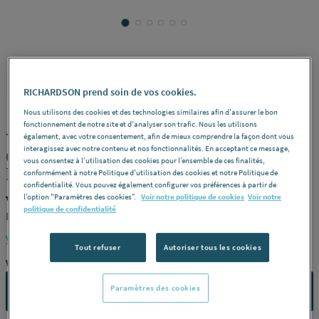
WILO
REF : 5476W
RICHARDSON prend soin de vos cookies.
Nous utilisons des cookies et des technologies similaires afin d'assurer le bon
fonctionnement de notre site et d'analyser son trafic. Nous les utilisons
YONOS MAXO - CIRCULATEUR
également, avec votre consentement, afin de mieux comprendre la façon dont vous
interagissez avec notre contenu et nos fonctionnalités. En acceptant ce message,
COLLECTIF HAUT RENDEMENT - Yonos
vous consentez à l’utilisation des cookies pour l’ensemble de ces finalités,
Maxo-D
conformément à notre Politique d'utilisation des cookies et notre Politique de
confidentialité. Vous pouvez également configurer vos préférences à partir de
l’option "Paramètres des cookies”.
Voir notre politique de cookies
Voir notre
WILO 2120664
politique de confidentialité
Double -
Modèle :
YONOS Maxo-D 40/0,5-8 -
Référence :
2120664
Voir la description complète
Tout refuser
Autoriser tous les cookies
Vous avez un projet ?
Paramètres des cookies
CONTACTEZ-NOUS