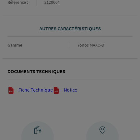
Référence :
2120664
AUTRES CARACTÉRISTIQUES
Gamme
Gamme
Yonos MAXO-D
DOCUMENTS TECHNIQUES
Documents techniques
Fiche Technique
Notice