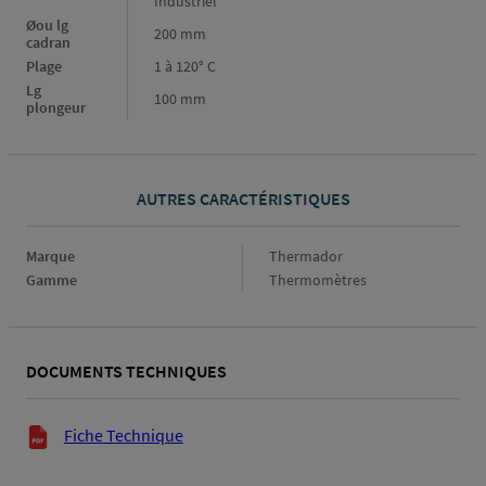
Industriel
Øou lg
200 mm
cadran
Plage
1 à 120° C
Lg
100 mm
plongeur
AUTRES CARACTÉRISTIQUES
Marque
Marque
Thermador
Gamme
Gamme
Thermomètres
DOCUMENTS TECHNIQUES
Documents techniques
Fiche Technique