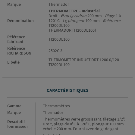
Informations générales
Marque
Thermador
THERMOMETRE - Industriel
Droit -
Ø ou lg cadran
200 mm -
Plage
1 à
Dénomination
120° C -
Lg plongeur
100 mm -
Référence
TI200DL100
THERMADOR [TI200DL100]
Référence
TI200DL100
fabricant
Référence
2502C.3
RICHARDSON
THERMOMETRE INDUST.DRT L200 0/120
Libellé
TI200DL100
CARACTÉRISTIQUES
Caractéristiques
Gamme
Thermomètres
Marque
Thermador
Thermomètres verre grossissant, filetage 1/2".
Descriptif
Droit, plage de 0°C à 120°C, plongeur 100 mm
fournisseur
échelle 200 mm. Fourni avec doigt de gant.