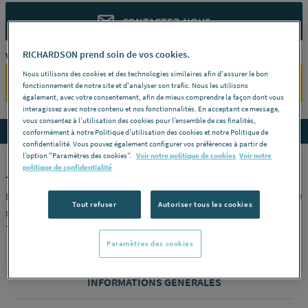
CONTACTEZ-NOUS
RICHARDSON prend soin de vos cookies.
Vous êtes un professionnel ?
Nous utilisons des cookies et des technologies similaires afin d'assurer le bon
SE CONNECTER
fonctionnement de notre site et d'analyser son trafic. Nous les utilisons
également, avec votre consentement, afin de mieux comprendre la façon dont vous
interagissez avec notre contenu et nos fonctionnalités. En acceptant ce message,
vous consentez à l’utilisation des cookies pour l’ensemble de ces finalités,
Accedez aux détails du produit
conformément à notre Politique d'utilisation des cookies et notre Politique de
confidentialité. Vous pouvez également configurer vos préférences à partir de
l’option "Paramètres des cookies”.
Voir notre politique de cookies
Voir notre
politique de confidentialité
THERMOMETRE - Industriel
Droit -
Ø ou lg cadran
200 mm -
Plage
1 à 120° C -
Lg plongeur
100
Tout refuser
Autoriser tous les cookies
mm -
Référence
TI200DL100
THERMADOR [TI200DL100]
Paramètres des cookies
INFORMATIONS GÉNÉRALES