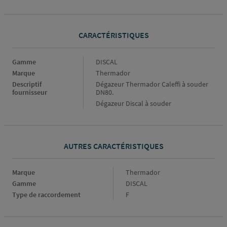
CARACTÉRISTIQUES
Caractéristiques
Gamme
DISCAL
Marque
Thermador
Descriptif
Dégazeur Thermador Caleffi à souder
fournisseur
DN80.
Dégazeur Discal à souder
AUTRES CARACTÉRISTIQUES
Marque
Marque
Thermador
Gamme
Gamme
DISCAL
Type de raccordement
Type
F
de
raccordement