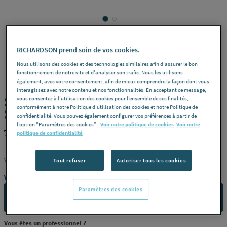
RICHARDSON prend soin de vos cookies.
THERMADOR
REF : 23024
Nous utilisons des cookies et des technologies similaires afin d'assurer le bon
fonctionnement de notre site et d'analyser son trafic. Nous les utilisons
également, avec votre consentement, afin de mieux comprendre la façon dont vous
interagissez avec notre contenu et nos fonctionnalités. En acceptant ce message,
SEPARATEUR D'AIR DISCAL AC.DN80
vous consentez à l’utilisation des cookies pour l’ensemble de ces finalités,
conformément à notre Politique d'utilisation des cookies et notre Politique de
SAD080 THERMADOR
confidentialité. Vous pouvez également configurer vos préférences à partir de
l’option "Paramètres des cookies”.
Voir notre politique de cookies
Voir notre
THERMADOR SAD080
politique de confidentialité
THERMADOR
Voir la description complète
Tout refuser
Autoriser tous les cookies
Vous avez un projet ?
Paramètres des cookies
CONTACTEZ-NOUS
Vous êtes un professionnel ?