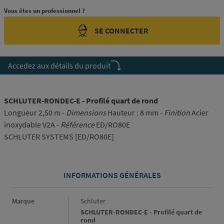
Vous êtes un professionnel ?
SE CONNECTER
Accedez aux détails du produit
SCHLUTER-RONDEC-E - Profilé quart de rond
Longueur 2,50 m -
Dimensions
Hauteur : 8 mm -
Finition
Acier
inoxydable V2A -
Référence
ED/RO80E
SCHLUTER SYSTEMS [ED/RO80E]
INFORMATIONS GÉNÉRALES
Informations générales
Marque
Schluter
SCHLUTER-RONDEC-E - Profilé quart de
rond