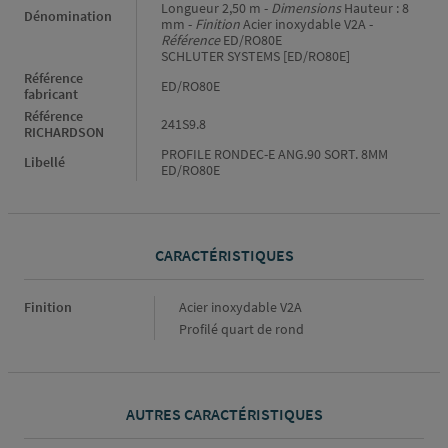
Longueur 2,50 m -
Dimensions
Hauteur : 8
Dénomination
mm -
Finition
Acier inoxydable V2A -
Référence
ED/RO80E
SCHLUTER SYSTEMS [ED/RO80E]
Référence
ED/RO80E
fabricant
Référence
241S9.8
RICHARDSON
PROFILE RONDEC-E ANG.90 SORT. 8MM
Libellé
ED/RO80E
CARACTÉRISTIQUES
Caractéristiques
Finition
Acier inoxydable V2A
Profilé quart de rond
AUTRES CARACTÉRISTIQUES