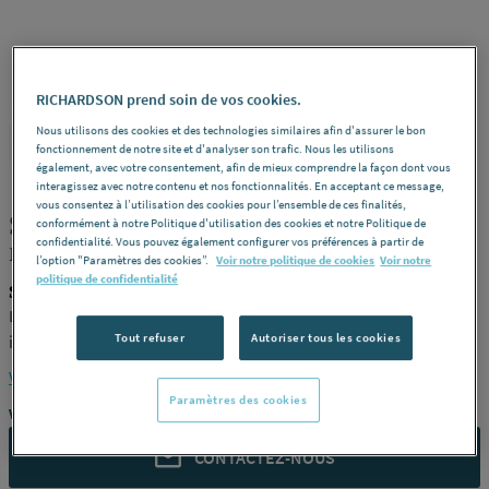
RICHARDSON prend soin de vos cookies.
Nous utilisons des cookies et des technologies similaires afin d'assurer le bon
SCHLUTER
REF : 241S9
fonctionnement de notre site et d'analyser son trafic. Nous les utilisons
également, avec votre consentement, afin de mieux comprendre la façon dont vous
interagissez avec notre contenu et nos fonctionnalités. En acceptant ce message,
vous consentez à l’utilisation des cookies pour l’ensemble de ces finalités,
SCHLUTER-RONDEC-E - Profilé quart de
conformément à notre Politique d'utilisation des cookies et notre Politique de
confidentialité. Vous pouvez également configurer vos préférences à partir de
rond
l’option "Paramètres des cookies”.
Voir notre politique de cookies
Voir notre
politique de confidentialité
SCHLUTER ED/RO80E
Longueur 2,50 m -
Dimensions
Hauteur : 8 mm -
Finition
Acier
Tout refuser
Autoriser tous les cookies
inoxydable V2A -
Référence
ED/RO80E
Voir la description complète
Paramètres des cookies
Vous avez un projet ?
CONTACTEZ-NOUS