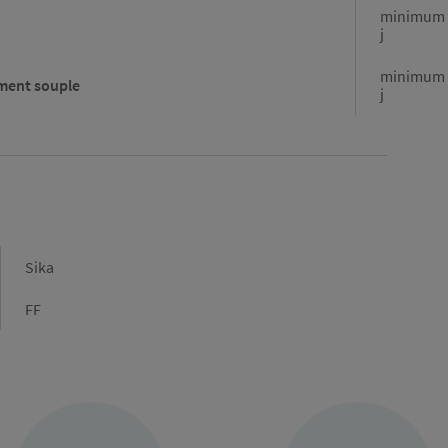
minimum 
j
minimum 
ement souple
j
Marque
Sika
Type
FF
de
raccordement