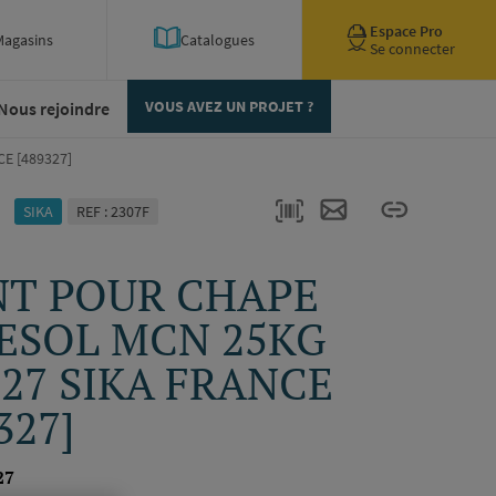
Espace Pro
Magasins
Catalogues
Se connecter
Nous rejoindre
VOUS AVEZ UN PROJET ?
E [489327]
SIKA
REF : 2307F
NT POUR CHAPE
ESOL MCN 25KG
327 SIKA FRANCE
327]
27