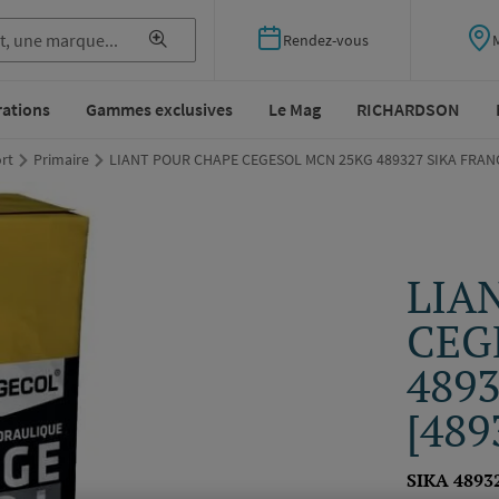
Rendez-vous
rations
Gammes exclusives
Le Mag
RICHARDSON
rt
Primaire
LIANT POUR CHAPE CEGESOL MCN 25KG 489327 SIKA FRANC
LIA
CEG
489
[489
SIKA 4893