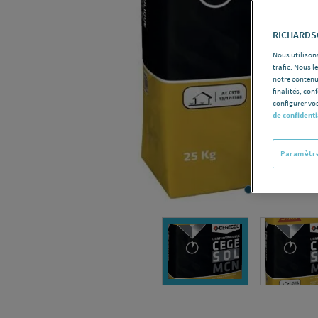
RICHARDSO
Nous utilisons
trafic. Nous 
notre contenu
finalités, con
configurer vos
de confidenti
Paramètre