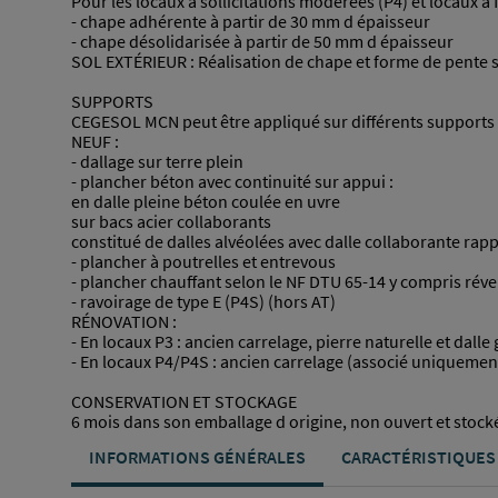
Pour les locaux à sollicitations modérées (P4) et locaux à f
- chape adhérente à partir de 30 mm d épaisseur
- chape désolidarisée à partir de 50 mm d épaisseur
SOL EXTÉRIEUR : Réalisation de chape et forme de pente su
SUPPORTS
CEGESOL MCN peut être appliqué sur différents supports 
NEUF :
- dallage sur terre plein
- plancher béton avec continuité sur appui :
en dalle pleine béton coulée en uvre
sur bacs acier collaborants
constitué de dalles alvéolées avec dalle collaborante rap
- plancher à poutrelles et entrevous
- plancher chauffant selon le NF DTU 65-14 y compris réve
- ravoirage de type E (P4S) (hors AT)
RÉNOVATION :
- En locaux P3 : ancien carrelage, pierre naturelle et dalle
- En locaux P4/P4S : ancien carrelage (associé uniquem
CONSERVATION ET STOCKAGE
6 mois dans son emballage d origine, non ouvert et stocké 
INFORMATIONS GÉNÉRALES
CARACTÉRISTIQUES