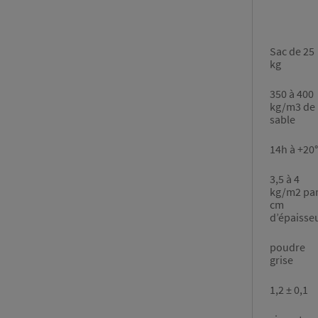
Sac de 25
kg
350 à 400
kg/m3 de
sable
14h à +20
3,5 à 4
kg/m2 pa
cm
d’épaisse
poudre
grise
1,2 ± 0,1