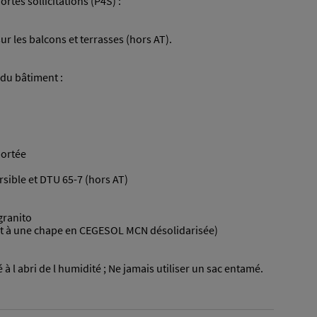
ortes sollicitations (P4S) :
r les balcons et terrasses (hors AT).
du bâtiment :
portée
rsible et DTU 65-7 (hors AT)
 granito
ent à une chape en CEGESOL MCN désolidarisée)
à l abri de l humidité ; Ne jamais utiliser un sac entamé.