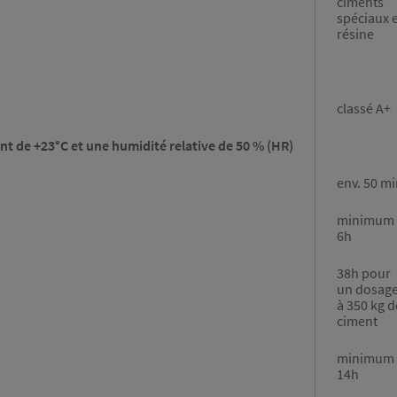
ciments
spéciaux 
résine
classé A+
t de +23°C et une humidité relative de 50 % (HR)
env. 50 m
minimum
6h
38h pour
un dosag
à 350 kg d
ciment
minimum
14h