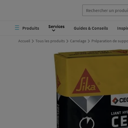
Aller
au
Navigation
Services
contenu
Produits
Guides & Conseils
Inspi
principale
principal
Accueil
Tous les produits
Carrelage
Préparation de suppo