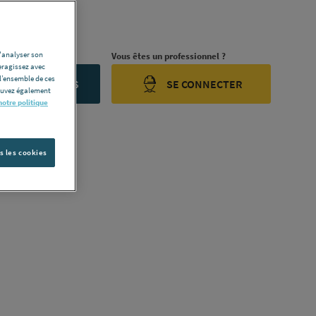
 [489327]
ription complète
d'analyser son
rojet ?
Vous êtes un professionnel ?
eragissez avec
l’ensemble de ces
ONTACTEZ-NOUS
SE CONNECTER
pouvez également
notre politique
s les cookies