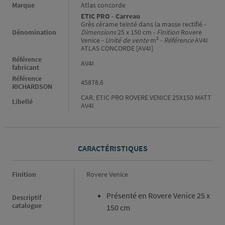
Informations générales
Marque
Atlas concorde
ETIC PRO - Carreau
Grès cérame teinté dans la masse rectifié -
Dénomination
Dimensions
25 x 150 cm -
Finition
Rovere
Venice -
Unité de vente
m² -
Référence
AV4I
ATLAS CONCORDE [AV4I]
Référence
AV4I
fabricant
Référence
45878.6
RICHARDSON
CAR. ETIC PRO ROVERE VENICE 25X150 MATT
Libellé
AV4I
CARACTÉRISTIQUES
Caractéristiques
Finition
Rovere Venice
Présenté en Rovere Venice 25 x
Descriptif
catalogue
150 cm