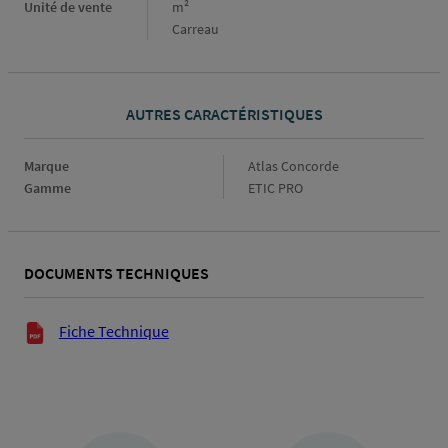
Unité de vente
m²
Carreau
AUTRES CARACTÉRISTIQUES
Marque
Marque
Atlas Concorde
Gamme
Gamme
ETIC PRO
DOCUMENTS TECHNIQUES
Documents techniques
Fiche Technique