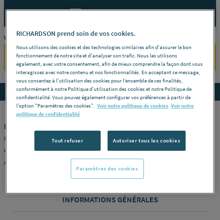
CONTACTEZ-NOUS
RICHARDSON prend soin de vos cookies.
Vous êtes un professionnel ?
Nous utilisons des cookies et des technologies similaires afin d'assurer le bon
fonctionnement de notre site et d'analyser son trafic. Nous les utilisons
SE CONNECTER
également, avec votre consentement, afin de mieux comprendre la façon dont vous
interagissez avec notre contenu et nos fonctionnalités. En acceptant ce message,
vous consentez à l’utilisation des cookies pour l’ensemble de ces finalités,
conformément à notre Politique d'utilisation des cookies et notre Politique de
Accedez aux détails du produit
confidentialité. Vous pouvez également configurer vos préférences à partir de
l’option "Paramètres des cookies”.
Voir notre politique de cookies
Voir notre
politique de confidentialité
ETIC PRO - Carreau
Grès cérame teinté dans la masse rectifié -
Dimensions
25 x 150
Tout refuser
Autoriser tous les cookies
cm -
Finition
Rovere Venice -
Unité de vente
m² -
Référence
AV4I
ATLAS CONCORDE [AV4I]
Paramètres des cookies
INFORMATIONS GÉNÉRALES