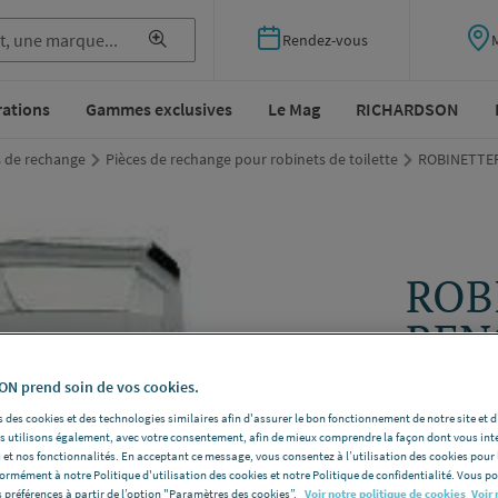
Rendez-vous
rations
Gammes exclusives
Le Mag
RICHARDSON
s de rechange
Pièces de rechange pour robinets de toilette
ROBINETTERI
ROB
REN
auto
N prend soin de vos cookies.
 des cookies et des technologies similaires afin d'assurer le bon fonctionnement de notre site et 
ANQUIER 
les utilisons également, avec votre consentement, afin de mieux comprendre la façon dont vous int
 et nos fonctionnalités. En acceptant ce message, vous consentez à l’utilisation des cookies pour 
Modèle
Tube
formément à notre Politique d'utilisation des cookies et notre Politique de confidentialité. Vous 
Voir la desc
 préférences à partir de l’option "Paramètres des cookies”.
Voir notre politique de cookies
Voir 