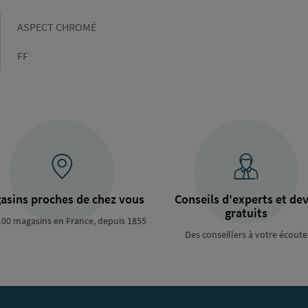
Couleur
ASPECT CHROMÉ
Type
FF
de
raccordement
asins proches de chez vous
Conseils d'experts et dev
gratuits
100 magasins en France, depuis 1855
Des conseillers à votre écoute