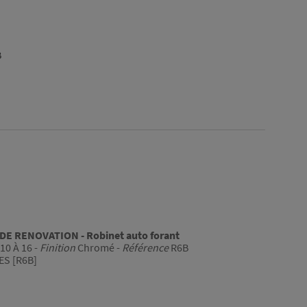
B
E RENOVATION - Robinet auto forant
10 À 16 -
Finition
Chromé -
Référence
R6B
S [R6B]