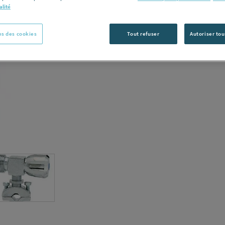
alité
Vous avez un p
s des cookies
Tout refuser
Autoriser tou
C